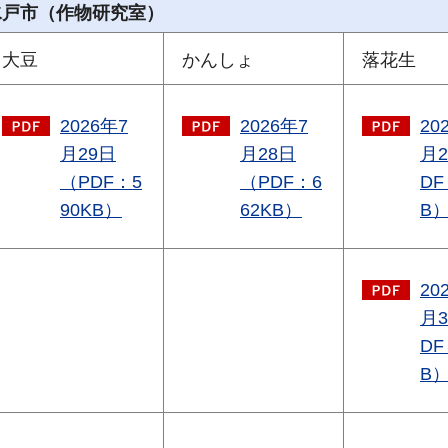
水戸市（作物研究室）
大豆
かんしょ
落花生
2026年7
2026年7
20
月29日
月28日
月
（PDF：5
（PDF：6
DF
90KB）
62KB）
B
20
月
DF
B