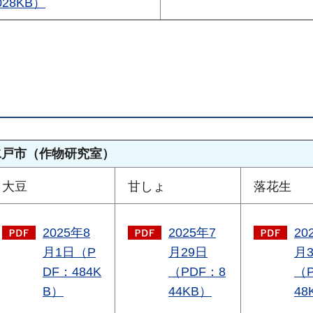
028KB）
水戸市（作物研究室）
大豆
甘しょ
落花生
2025年8
2025年7
20
月1日（P
月29日
月
DF：484K
（PDF：8
（
B）
44KB）
48