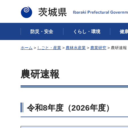
茨城県
防災・安全
くらし・環境
健
ホーム
>
しごと・産業
>
農林水産業
>
農業研究
> 農研速報
農研速報
令和8年度（2026年度）