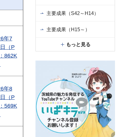
主要成果（S42～H14）
主要成果（H15～）
26年7
もっと見る
2日（P
：862K
）
26年8
3日（P
：569K
）