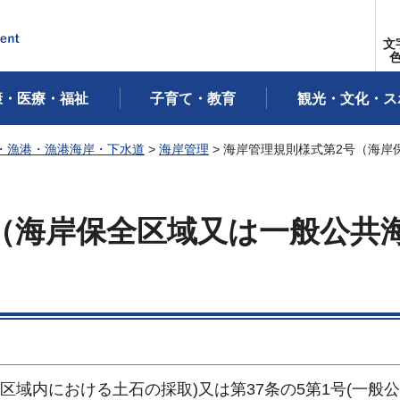
文
康・医療・福祉
子育て・教育
観光・文化・ス
・漁港・漁港海岸・下水道
>
海岸管理
> 海岸管理規則様式第2号（海
（海岸保全区域又は一般公共
全区域内における土石の採取)又は第37条の5第1号(一般