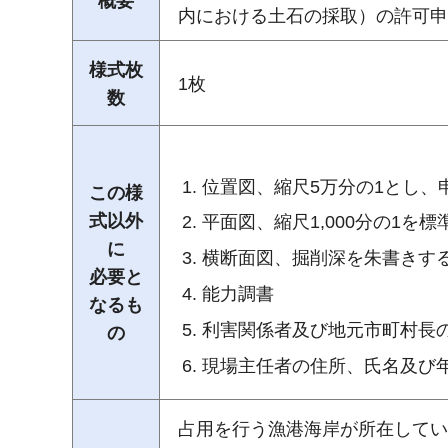
概要
内における土石の採取）の許可申
様式枚
1枚
数
位置図、縮尺5万分の1とし、
この様
式以外
平面図、縮尺1,000分の1を
に
横断面図、掘削深を朱書きす
必要と
能力調書
なるも
利害関係者及び地元市町村長
の
現場主任者の住所、氏名及び
占用を行う漁港海岸が所在してい