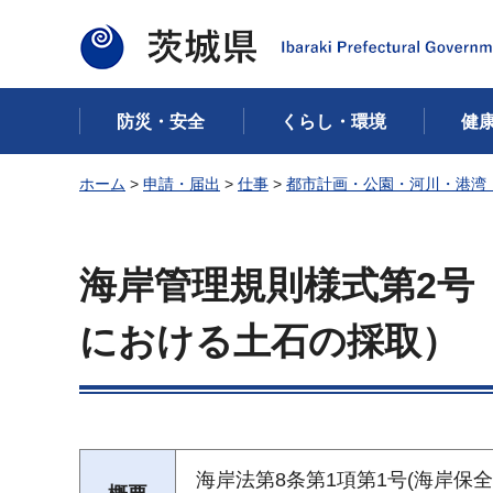
茨城県
防災・安全
くらし・環境
健
ホーム
>
申請・届出
>
仕事
>
都市計画・公園・河川・港湾
海岸管理規則様式第2号
における土石の採取）
海岸法第8条第1項第1号(海岸保