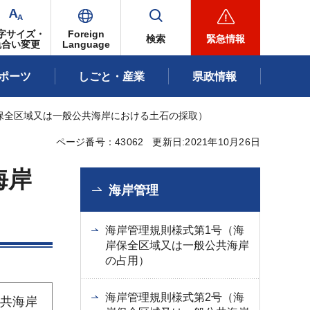
字サイズ・
Foreign
検索
緊急情報
色合い変更
Language
ポーツ
しごと・産業
県政情報
岸保全区域又は一般公共海岸における土石の採取）
ページ番号：43062
更新日:2021年10月26日
海岸
海岸管理
海岸管理規則様式第1号（海
岸保全区域又は一般公共海岸
の占用）
海岸管理規則様式第2号（海
公共海岸