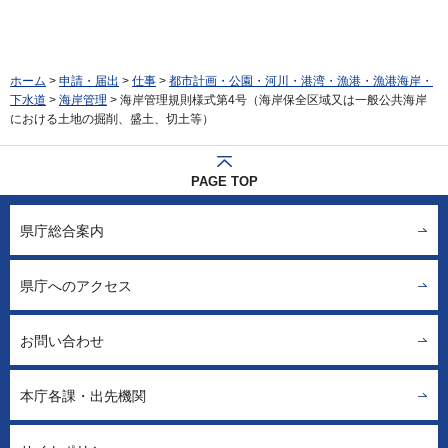
ホーム
>
申請・届出
>
仕事
>
都市計画・公園・河川・港湾・漁港・漁港海岸・
下水道
>
海岸管理
> 海岸管理規則様式第4号（海岸保全区域又は一般公共海岸
における土地の掘削、盛土、切土等）
PAGE TOP
県庁総合案内
県庁へのアクセス
お問い合わせ
本庁各課・出先機関