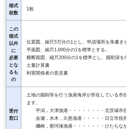
様式
1枚
枚数
この
様式
位置図、縮尺5万分の1とし、申請場所を朱書きす
以外
平面図、縮尺1,000分の1を標準とする。
に
横断面図、縮尺200分の1を標準とし、掘削深を
必要
とな
土量計算書
るも
利害関係者の意見書
の
土地の掘削等を行う漁港海岸が所在している市役
ます。
平潟，大津漁港・・・・・・・・北茨城市役
受付
窓口
会瀬，水木，久慈漁港・・・・・日立市役所
磯崎，那珂湊漁港・・・・・・・ひたちなか