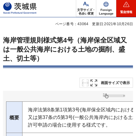
茨城県
文字サイズ・
Foreign
緊急情報
色合い変更
Language
ページ番号：43064
更新日:2021年10月26日
海岸管理規則様式第4号（海岸保全区域又
は一般公共海岸における土地の掘削、盛
土、切土等）
画面サイズで表示
海岸法第8条第1項第3号(海岸保全区域内におけ
又は第37条の5第3号(一般公共海岸内における土
概要
許可申請の場合に使用する様式です。