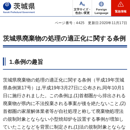
茨城県
文字サイズ・
Foreign
緊急情報
色合い変更
Language
ページ番号：4425
更新日:2020年11月17日
茨城県廃棄物の処理の適正化に関する条例
1.条例の趣旨
茨城県廃棄物の処理の適正化に関する条例（平成19年茨城
県条例第17号）は,平成19年3月27日に公布され,同年10月1
日に施行されました。この条例は,(1)首都圏から排出される
廃棄物が県内に不法投棄される事案が後を絶たないこと,(2)
首都圏の家屋解体業者等が自社処理と称して廃棄物処理法
の規制対象とならない小型焼却炉を設置する事例が増加し
ていたことなどを背景に制定され,(1)法の規制対象とならな