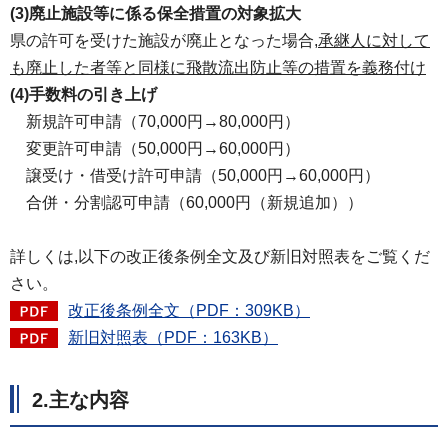
(3)廃止施設等に係る保全措置の対象拡大
県の許可を受けた施設が廃止となった場合,
承
継人に対して
も廃止した者等と同様に飛散流出防止等の措置を義務付け
(4)手数料の引き上げ
新
規許可申請（70,000円→80,000円）
変
更許可申請（50,000円→60,000円）
譲
受け・借受け許可申請（50,000円→60,000円）
合
併・分割認可申請（60,000円（新規追加））
詳しくは,以下の改正後条例全文及び新旧対照表をご覧くだ
さい。
改正後条例全文（PDF：309KB）
新旧対照表（PDF：163KB）
2.主な内容