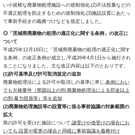
い小規模な廃棄物処理施設への規制強化,(2)不法投棄などの
不適正処理を防止するための規制強化,(3)施設設置にあたっ
て事前手続きの義務づけなどを規定しました。
◎「茨城県廃棄物の処理の適正化に関する条例」の改正に
ついて
平成25年12月19日に「茨城県廃棄物の処理の適正化に関す
る条例」の改正条例が成立し,平成26年4月1日から施行され
ることになりました。主な改正内容は以下のとおりです。
(1)許可基準及び許可取消規定の追加
廃棄物処理法による許可や取消しの基準に準じ,
条例におい
ても欠格要件（禁固以上の刑,廃棄物処理法による罰金以上
の刑,暴力団員等）等を追加
(2)廃棄物処理施設等の設置等に係る事前協議の対象範囲の
拡大
県の許可を受けた施設について,
譲受けや借受けの場合にお
いても,設置や変更の場合と同様に事前協議を義務付け