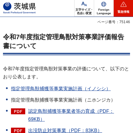
茨城県
文字サイズ・
Foreign
緊急情報
色合い変更
Language
ページ番号：75146
令和7年度指定管理鳥獣対策事業評価報告
書について
令和7年度指定管理鳥獣対策事業の評価について、以下のと
おり公表します。
指定管理鳥獣捕獲等事業実施計画（イノシシ）
指定管理鳥獣捕獲等事業実施計画（ニホンジカ）
認定鳥獣捕獲等事業者等の育成（PDF：
69KB）
出没防止対策事業（PDF：83KB）