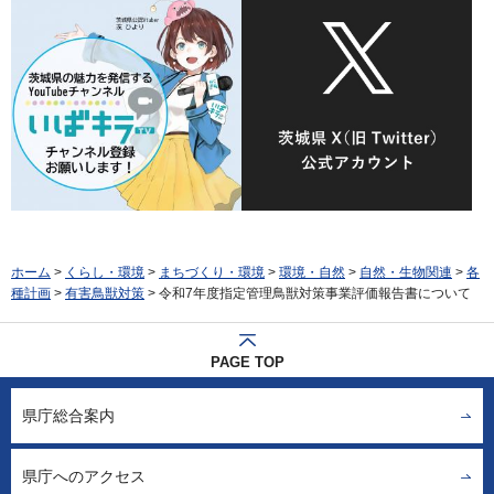
ホーム
>
くらし・環境
>
まちづくり・環境
>
環境・自然
>
自然・生物関連
>
各
種計画
>
有害鳥獣対策
> 令和7年度指定管理鳥獣対策事業評価報告書について
PAGE TOP
県庁総合案内
県庁へのアクセス