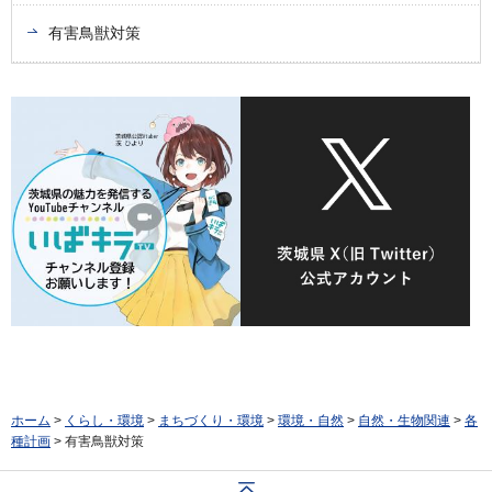
有害鳥獣対策
ホーム
>
くらし・環境
>
まちづくり・環境
>
環境・自然
>
自然・生物関連
>
各
種計画
> 有害鳥獣対策