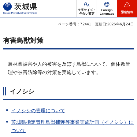
茨城県
文字サイズ・
Foreign
緊急情報
色合い変更
Language
ページ番号：72441
更新日:2026年6月24日
有害鳥獣対策
農林業被害や人的被害を及ぼす鳥獣について、個体数管
理や被害防除等の対策を実施しています。
イノシシ
イノシシの管理について
茨城県指定管理鳥獣捕獲等事業実施計画（イノシシ）に
ついて