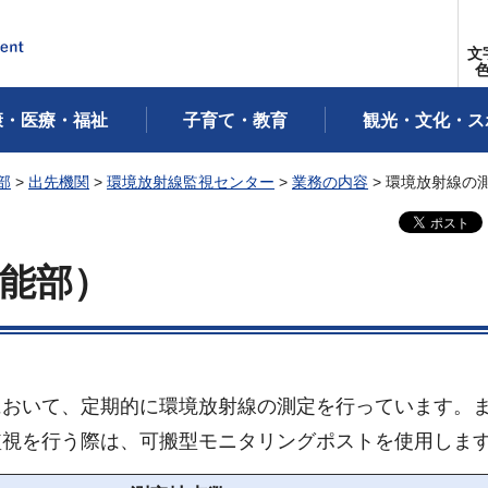
文
康・医療・福祉
子育て・教育
観光・文化・ス
部
>
出先機関
>
環境放射線監視センター
>
業務の内容
> 環境放射線の
能部）
において、定期的に環境放射線の測定を行っています。
監視を行う際は、可搬型モニタリングポストを使用しま