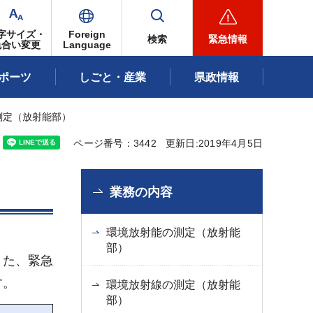
字サイズ・
Foreign
検索
緊急情報
色合い変更
Language
ポーツ
しごと・産業
県政情報
測定（放射能部）
ページ番号：3442
更新日:2019年4月5日
業務の内容
環境放射能の測定（放射能
部）
また、緊急
す。
環境放射線の測定（放射能
部）