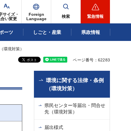
字サイズ・
Foreign
検索
緊急情報
色合い変更
Language
ポーツ
しごと・産業
県政情報
先（環境対策）
ページ番号：62283
環境に関する法律・条例
（環境対策）
県民センター等届出・問合せ
先（環境対策）
届出様式