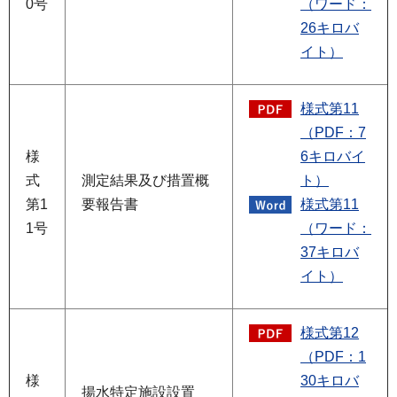
0号
（ワード：
26キロバ
イト）
様式第11
（PDF：7
様
6キロバイ
式
測定結果及び措置概
ト）
第1
要報告書
様式第11
1号
（ワード：
37キロバ
イト）
様式第12
（PDF：1
様
30キロバ
揚水特定施設設置