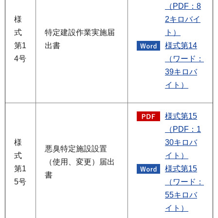
（PDF：8
様
2キロバイ
式
特定建設作業実施届
ト）
第1
出書
様式第14
4号
（ワード：
39キロバ
イト）
様式第15
（PDF：1
様
30キロバ
悪臭特定施設設置
式
イト）
（使用、変更）届出
第1
様式第15
書
5号
（ワード：
55キロバ
イト）