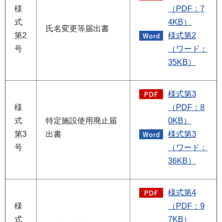
様
（PDF：7
式
4KB）
氏名変更等届出書
第2
様式第2
号
（ワード：
35KB）
様式第3
様
（PDF：8
式
特定施設使用廃止届
0KB）
第3
出書
様式第3
号
（ワード：
36KB）
様式第4
様
（PDF：9
式
7KB）