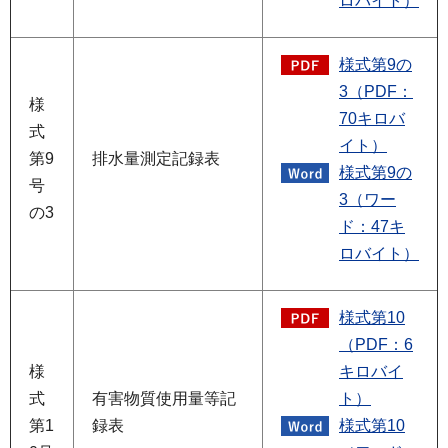
ロバイト）
様式第9の
3（PDF：
様
70キロバ
式
イト）
第9
排水量測定記録表
様式第9の
号
3（ワー
の3
ド：47キ
ロバイト）
様式第10
（PDF：6
様
キロバイ
式
有害物質使用量等記
ト）
第1
録表
様式第10