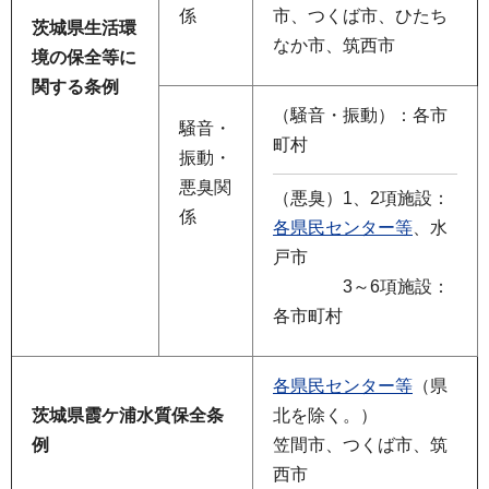
係
市、つくば市、ひたち
茨城県生活環
なか市、筑西市
境の保全等に
関する条例
（騒音・振動）：各市
騒音・
町村
振動・
悪臭関
（悪臭）1、2項施設：
係
各県民センター等
、水
戸市
3～6項施設：
各市町村
各県民センター等
（県
茨城県霞ケ浦水質保全条
北を除く。）
例
笠間市、つくば市、筑
西市