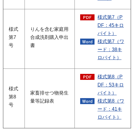
様式第7（P
DF：45キロ
様式
りんを含む家庭用
バイト）
第7
合成洗剤購入申出
様式第7（ワ
号
書
ード：38キ
ロバイト）
様式第8（P
DF：53キロ
様式
家畜排せつ物発生
バイト）
第8
量等記録表
様式第8（ワ
号
ード：41キ
ロバイト）