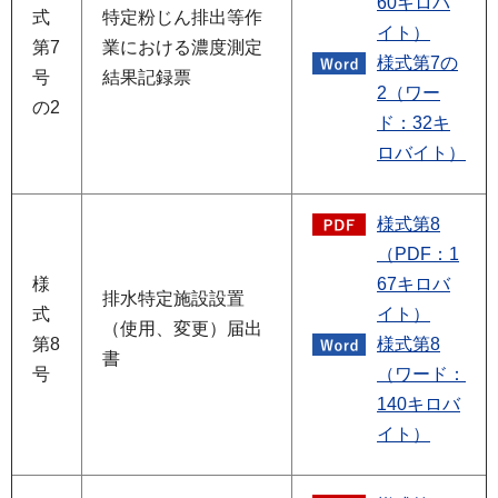
60キロバ
式
特定粉じん排出等作
イト）
第7
業における濃度測定
様式第7の
号
結果記録票
2（ワー
の2
ド：32キ
ロバイト）
様式第8
（PDF：1
様
67キロバ
排水特定施設設置
式
イト）
（使用、変更）届出
第8
様式第8
書
号
（ワード：
140キロバ
イト）