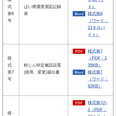
式
ばい煙濃度測定記録
ト）
第6
表
様式第6
号
（ワード：
21キロバ
イト）
様式第7
様
（PDF：1
式
粉じん特定施設設置
35KB）
第7
(使用、変更)届出書
様式第7
号
（ワード：
92KB）
様式第7の
2（PDF：
様