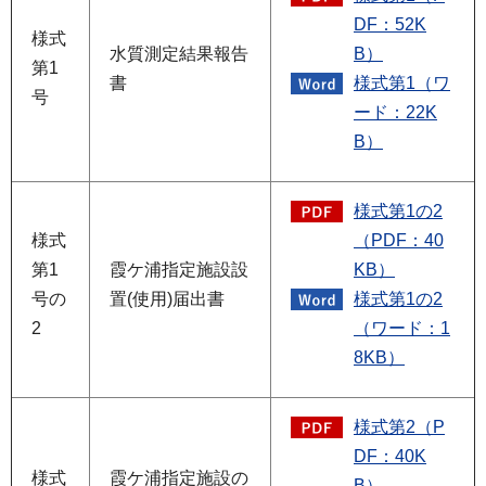
DF：52K
様式
水質測定結果報告
B）
第1
書
様式第1（ワ
号
ード：22K
B）
様式第1の2
様式
（PDF：40
第1
霞ケ浦指定施設設
KB）
号の
置(使用)届出書
様式第1の2
2
（ワード：1
8KB）
様式第2（P
DF：40K
様式
霞ケ浦指定施設の
B）