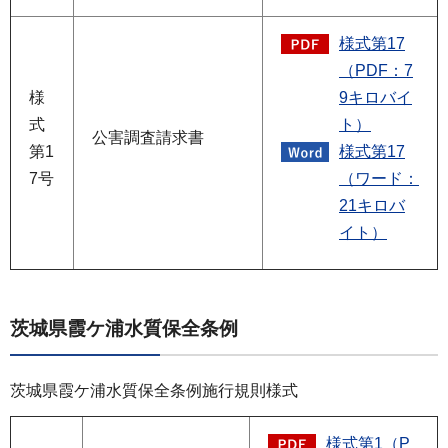
様式第17
（PDF：7
様
9キロバイ
式
ト）
公害調査請求書
第1
様式第17
7号
（ワード：
21キロバ
イト）
茨城県霞ケ浦水質保全条例
茨城県霞ケ浦水質保全条例施行規則様式
様式第1（P