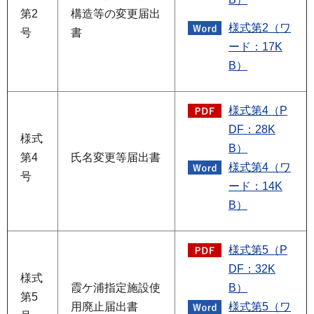
第2
構造等の変更届出
様式第2（ワ
号
書
ード：17K
B）
様式第4（P
DF：28K
様式
B）
第4
氏名変更等届出書
様式第4（ワ
号
ード：14K
B）
様式第5（P
DF：32K
様式
霞ケ浦指定施設使
B）
第5
用廃止届出書
様式第5（ワ