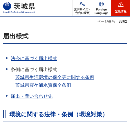
茨城県
文字サイズ・
Foreign
緊急情報
色合い変更
Language
ページ番号：3362
届出様式
法令に基づく届出様式
条例に基づく届出様式
茨城
県生活環境の保全等に関する条例
茨
城県霞ケ浦水質保全条例
届出・問い合わせ先
環境に関する法律・条例（環境対策）