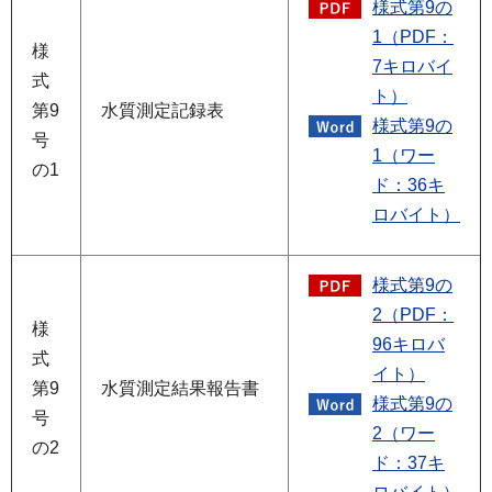
様式第9の
1（PDF：
様
7キロバイ
式
ト）
第9
水質測定記録表
様式第9の
号
1（ワー
の1
ド：36キ
ロバイト）
様式第9の
2（PDF：
様
96キロバ
式
イト）
第9
水質測定結果報告書
様式第9の
号
2（ワー
の2
ド：37キ