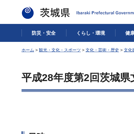
茨城県
防災・安全
くらし・環境
健
ホーム
>
観光・文化・スポーツ
>
文化・芸術・歴史
>
文化
平成28年度第2回茨城