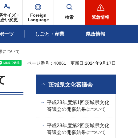
字サイズ・
Foreign
検索
緊急情報
色合い変更
Language
ポーツ
しごと・産業
県政情報
果について
ページ番号：40861
更新日:2024年9月17日
て
茨城県文化審議会
平成28年度第1回茨城県文化
審議会の開催結果について
平成28年度第2回茨城県文化
審議会の開催結果について