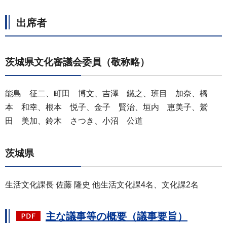
出席者
茨城県文化審議会委員（敬称略）
能島 征二、町田 博文、吉澤 鐵之、班目 加奈、橋
本 和幸、根本 悦子、金子 賢治、垣内 恵美子、鷲
田 美加、鈴木 さつき、小沼 公道
茨城県
生活文化課長 佐藤 隆史 他生活文化課4名、文化課2名
主な議事等の概要（議事要旨）