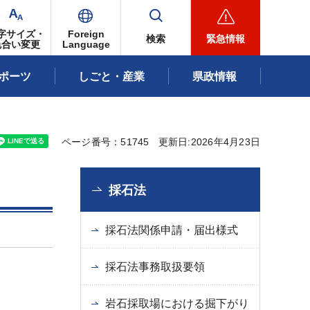
字サイズ・
Foreign
検索
緊急情報
色合い変更
Language
ポーツ
しごと・産業
県政情報
ページ番号：51745
更新日:2026年4月23日
採石法
採石法関係申請・届出様式
採石法事務取扱要領
岩石採取場における掘下がり