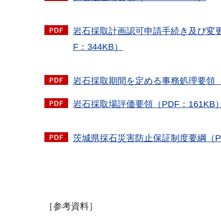
岩石採取計画認可申請手続き及び変更
F：344KB）
岩石採取期間を定める事務処理要領（P
岩石採取場評価要領（PDF：161KB
茨城県採石災害防止保証制度要綱（PD
［参考資料］