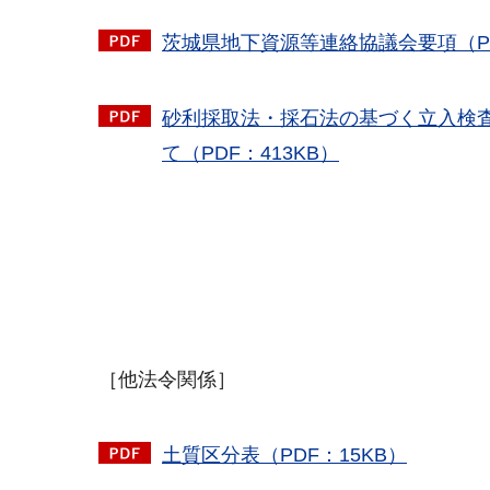
茨城県地下資源等連絡協議会要項（PD
砂利採取法・採石法の基づく立入検
て（PDF：413KB）
［他法令関係］
土質区分表（PDF：15KB）