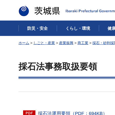
茨城県
防災・安全
くらし・環境
健
ホーム
>
しごと・産業
>
産業振興
>
商工業
>
採石・砂利採
採石法事務取扱要領
採石法運用要領（PDF：694KB）