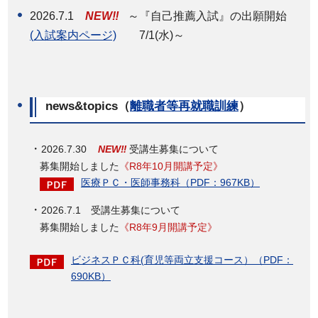
2026.7.1
NEW‼
～『自己推薦入試』の出願開始
(入試案内ページ)
7/1(水)～
news&topics（
離職者等再就職訓練
）
・
2026.7.30
NEW‼
受講生募集について
募集開始しました
《R8年10月開講予定》
医療ＰＣ・医師事務科（PDF：967KB）
・
2026.7.1 受講生募集について
募集開始しました
《R8年9月開講予定》
ビジネスＰＣ科(育児等両立支援コース）（PDF：
690KB）