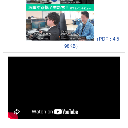
（PDF：4,5
98KB）