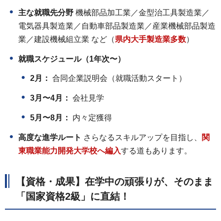
主な就職先分野
機械部品加工業／金型治工具製造業／
電気器具製造業／自動車部品製造業／産業機械部品製造
業／建設機械組立業 など（
県内大手製造業多数
）
就職スケジュール（1年次〜）
2月：
合同企業説明会（就職活動スタート）
3月〜4月：
会社見学
5月〜8月：
内々定獲得
高度な進学ルート
さらなるスキルアップを目指し、
関
東職業能力開発大学校へ編入
する道もあります。
【資格・成果】在学中の頑張りが、そのまま
「国家資格2級」に直結！