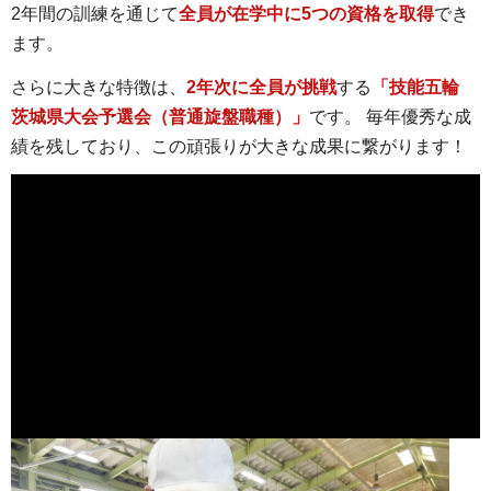
2年間の訓練を通じて
全員が在学中に5つの資格を取得
でき
ます。
さらに大きな特徴は、
2年次に全員が挑戦
する
「技能五輪
茨城県大会予選会（普通旋盤職種）」
です。 毎年優秀な成
績を残しており、この頑張りが大きな成果に繋がります！