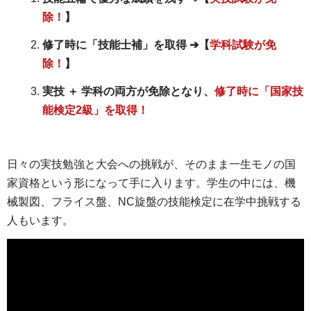
除！
】
修了時に「技能士補」を取得 ➔【
学科試験が免
除！
】
実技 ＋ 学科の両方が免除となり、
修了時に「国家技
能検定2級」を取得！
日々の実技勉強と大会への挑戦が、そのまま一生モノの国
家資格という形になって手に入ります。学生の中には、機
械製図、フライス盤、NC旋盤の技能検定に在学中挑戦する
人もいます。