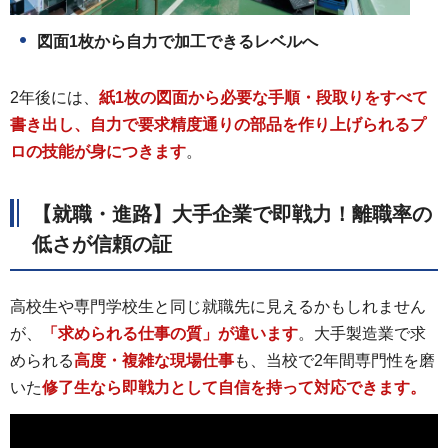
図面1枚から自力で加工できるレベルへ
2年後には、
紙1枚の図面から必要な手順・段取りをすべて
書き出し、自力で要求精度通りの部品を作り上げられるプ
ロの技能が身につきます
。
【就職・進路】大手企業で即戦力！離職率の
低さが信頼の証
高校生や専門学校生と同じ就職先に見えるかもしれません
が、
「求められる仕事の質」が違います
。大手製造業で求
められる
高度・複雑な現場仕事
も、当校で2年間専門性を磨
いた
修了生なら即戦力として自信を持って対応できます。