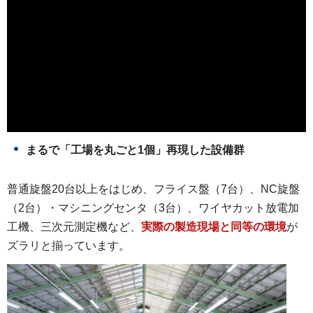
まるで「工場を丸ごと1個」再現した設備群
普通旋盤20台以上をはじめ、フライス盤（7台）、NC旋盤
（2台）・マシニングセンタ（3台）、ワイヤカット放電加
工機、三次元測定機など、
実際の製造現場と同等の環境
が
ズラリと揃っています。