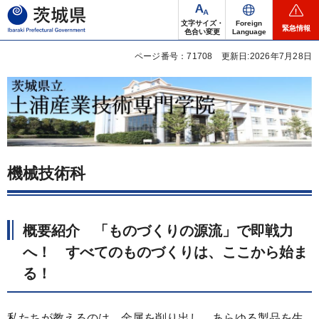
茨城県
文字サイズ・
Foreign
緊急情報
色合い変更
Language
ページ番号：71708
更新日:2026年7月28日
機械技術科
概要紹介
「ものづくりの源流」で即戦力
へ！
すべてのものづくりは、ここから始ま
る！
私たちが教えるのは、金属を削り出し、あらゆる製品を生