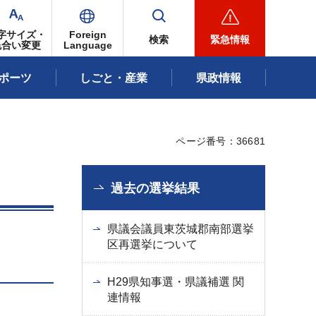
字サイズ・
Foreign
検索
緊急情報
色合い変更
Language
ポーツ
しごと・産業
県政情報
ページ番号：36681
過去の選挙結果
県議会議員東茨城郡南部選挙
区再選挙について
H29県知事選・県議補選 関
連情報