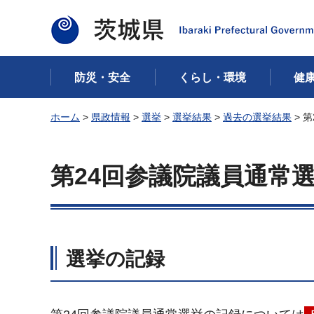
茨城県
防災・安全
くらし・環境
健
ホーム
>
県政情報
>
選挙
>
選挙結果
>
過去の選挙結果
> 
第24回参議院議員通常選
選挙の記録