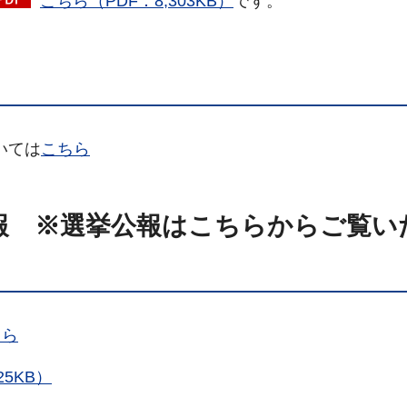
こちら（PDF：8,303KB）
です。
いては
こちら
報
※
選挙公報はこちらからご覧い
ちら
5KB）