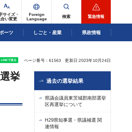
字サイズ・
Foreign
検索
緊急情報
色合い変更
Language
ポーツ
しごと・産業
県政情報
ページ番号：61563
更新日:2023年10月24日
欠選挙
過去の選挙結果
県議会議員東茨城郡南部選挙
区再選挙について
H29県知事選・県議補選 関
連情報