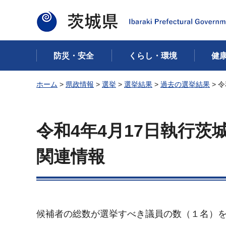
茨城県
防災・安全
くらし・環境
健
ホーム
>
県政情報
>
選挙
>
選挙結果
>
過去の選挙結果
> 
令和4年4月17日執行
関連情報
候補者の総数が選挙すべき議員の数（１名）