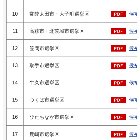
10
常陸太田市・大子町選挙区
候補
11
高萩市・北茨城市選挙区
候補
12
笠間市選挙区
候補
13
取手市選挙区
候補
14
牛久市選挙区
候補
15
つくば市選挙区
候補
16
ひたちなか市選挙区
候補
17
鹿嶋市選挙区
候補