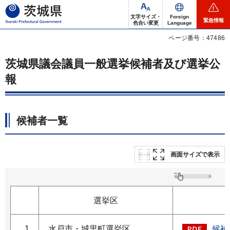
茨城県
文字サイズ・
Foreign
緊急情報
色合い変更
Language
ページ番号：47486
茨城県議会議員一般選挙候補者及び選挙公
報
候補者一覧
画面サイズで表示
選挙区
1
水戸市・城里町選挙区
候補