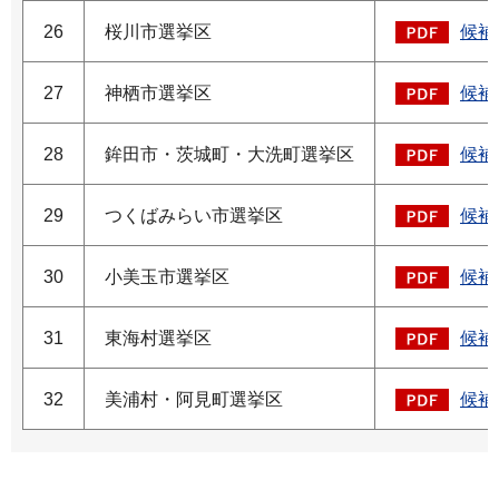
26
桜川市選挙区
候補
27
神栖市選挙区
候補
28
鉾田市・茨城町・大洗町選挙区
候補
29
つくばみらい市選挙区
候補
30
小美玉市選挙区
候補
31
東海村選挙区
候補
32
美浦村・阿見町選挙区
候補