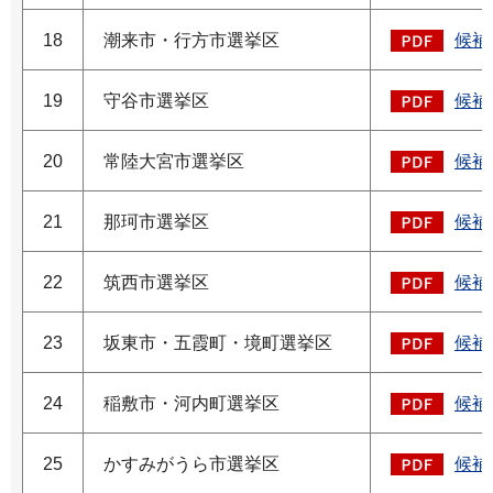
18
潮来市・行方市選挙区
候補
19
守谷市選挙区
候補
20
常陸大宮市選挙区
候補
21
那珂市選挙区
候補
22
筑西市選挙区
候補
23
坂東市・五霞町・境町選挙区
候補
24
稲敷市・河内町選挙区
候補
25
かすみがうら市選挙区
候補