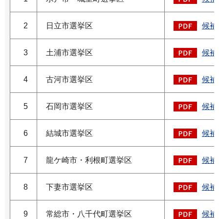
2
日立市選挙区
候補
3
土浦市選挙区
候補
4
古河市選挙区
候補
5
石岡市選挙区
候補
6
結城市選挙区
候補
7
龍ケ崎市・利根町選挙区
候補
8
下妻市選挙区
候補
9
常総市・八千代町選挙区
候補