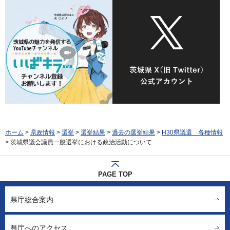
ホーム
>
県政情報
>
選挙
>
選挙結果
>
過去の選挙結果
>
H30県議選 各種情報
> 茨城県議会議員一般選挙における政治活動について
PAGE TOP
県庁総合案内
県庁へのアクセス