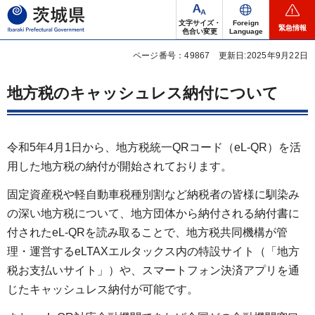
茨城県
文字サイズ・
Foreign
緊急情報
色合い変更
Language
ページ番号：49867
更新日:2025年9月22日
地方税のキャッシュレス納付について
令和5年4月1日から、地方税統一QRコード（eL-QR）を活
用した地方税の納付が開始されております。
固定資産税や軽自動車税種別割など納税者の皆様に馴染み
の深い地方税について、地方団体から納付される納付書に
付されたeL-QRを読み取ることで、地方税共同機構が管
理・運営するeLTAXエルタックス内の特設サイト（「地方
税お支払いサイト」）や、スマートフォン決済アプリを通
じたキャッシュレス納付が可能です。