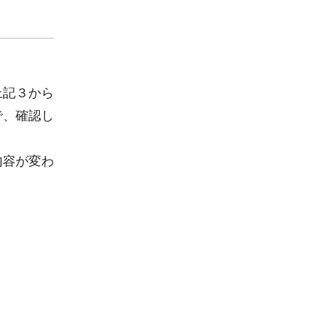
。
上記３から
で、確認し
内容が変わ