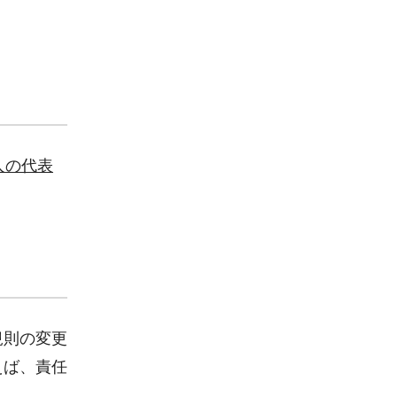
人の代表
規則の変更
えば、責任