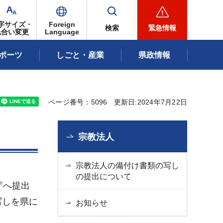
字サイズ・
Foreign
検索
緊急情報
色合い変更
Language
ポーツ
しごと・産業
県政情報
ページ番号：5096
更新日:2024年7月22日
宗教法人
宗教法人の備付け書類の写し
の提出について
庁へ提出
写しを県に
お知らせ