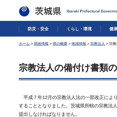
茨城県
防災・安全
くらし・環境
健
ホーム
>
県政情報
>
県の概要
>
地域情報
>
宗教法人
> 宗
宗教法人の備付け書類
平成７年12月の宗教法人法の一部改正によ
することとなりました。
茨城県所轄の宗教法
提出しなければなりません。