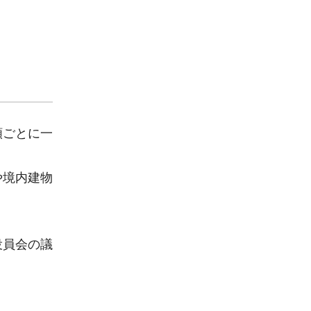
類ごとに一
や境内建物
役員会の議