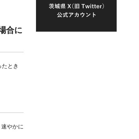
場合に
ったとき
、速やかに