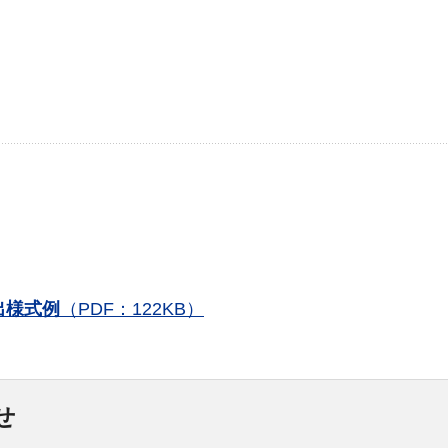
出様式例
（PDF：122KB）
せ