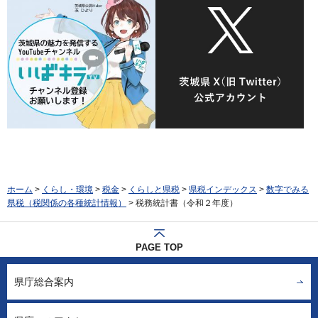
ホーム
>
くらし・環境
>
税金
>
くらしと県税
>
県税インデックス
>
数字でみる
県税（税関係の各種統計情報）
> 税務統計書（令和２年度）
PAGE TOP
県庁総合案内