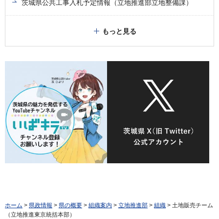
茨城県公共工事入札予定情報（立地推進部立地整備課）
もっと見る
ホーム
>
県政情報
>
県の概要
>
組織案内
>
立地推進部
>
組織
> 土地販売チーム
（立地推進東京統括本部）