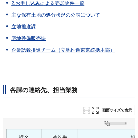
2.お申し込みによる売却物件一覧
主な保有土地の処分状況の公表について
立地推進課
宅地整備販売課
企業誘致推進チーム（立地推進東京統括本部）
各課の連絡先、担当業務
画面サイズで表示
課名
連絡先
担