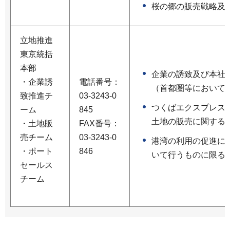
桜の郷の販売戦略及
立地推進
東京統括
本部
企業の誘致及び本社
・企業誘
電話番号：
（首都圏等において
致推進チ
03-3243-0
つくばエクスプレス
ーム
845
土地の販売に関する
・土地販
FAX番号：
売チーム
03-3243-0
港湾の利用の促進に
・ポート
846
いて行うものに限る
セールス
チーム