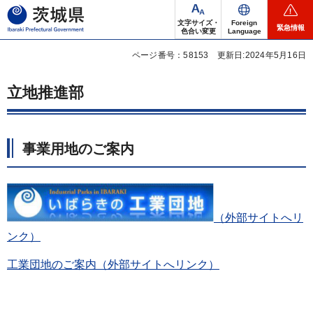
茨城県
文字サイズ・
Foreign
緊急情報
色合い変更
Language
ページ番号：58153
更新日:2024年5月16日
立地推進部
事業用地のご案内
（外部サイトへリ
ンク）
工業団地のご案内（外部サイトへリンク）