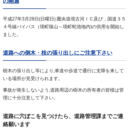
の開通
平成27年3月29日(日曜日) 圏央道境古河ＩＣ及び，国道３５
４号線バイパス（境町猿山～境町蛇池地内)の供用を開始し
ました。
道路への倒木・枝の張り出しにご注意下さい
樹木の張り出し等により,車道や歩道で通行に支障を来して
いる場所が見受けられます。
事故が発生しないよう,道路周辺の樹木の所有者の皆様は管
理に十分注意して下さい。
道路に穴ぼこを見つけたら、道路管理課までご連
絡願います