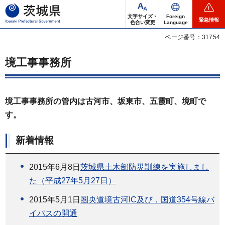
茨城県
文字サイズ・
Foreign
緊急情報
色合い変更
Language
ページ番号：31754
境工事事務所
境工事事務所の管内は古河市、坂東市、五霞町、境町で
す。
新着情報
2015年6月8日
茨城県土木部防災訓練を実施しまし
た（平成27年5月27日）
2015年5月1日
圏央道境古河IC及び，国道354号線バ
イパスの開通