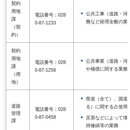
契約
用地
公共工事（道路・河
電話番号：028
課
務など経理全般の業
0-87-1233
（契
約）
契約
用地
公共事業（道路・河
電話番号：028
課
や補償に関する業務
0-87-1256
（用
地）
県道（全て）、国道（
道路
る）に関する占使用
電話番号：028
管理
0-87-0458
災害などによって壊
課
持修繕等の業務