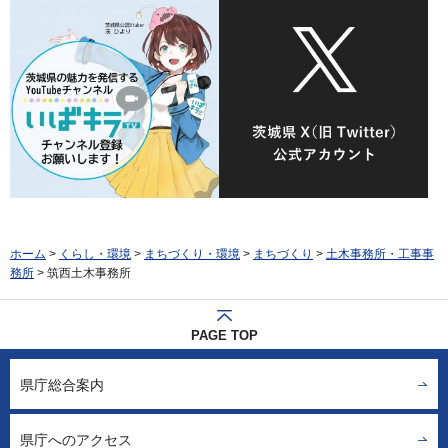
ホーム
>
くらし・環境
>
まちづくり・環境
>
まちづくり
>
土木事務所・工事事
務所
> 筑西土木事務所
PAGE TOP
県庁総合案内
県庁へのアクセス