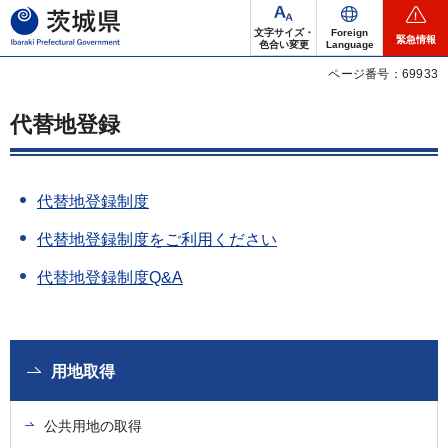
茨城県
文字サイズ・
Foreign
緊急情報
色合い変更
Language
ページ番号：69933
代替地登録
代替地登録制度
代替地登録制度をご利用ください
代替地登録制度Q&A
用地取得
公共用地の取得