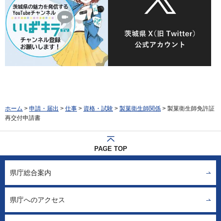
ホーム
>
申請・届出
>
仕事
>
資格・試験
>
製菓衛生師関係
> 製菓衛生師免許証
再交付申請書
PAGE TOP
県庁総合案内
県庁へのアクセス