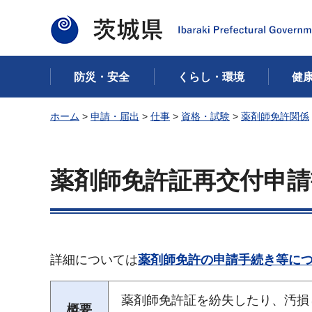
茨城県
防災・安全
くらし・環境
健
ホーム
>
申請・届出
>
仕事
>
資格・試験
>
薬剤師免許関係
薬剤師免許証再交付申請
詳細については
薬剤師免許の申請手続き等に
薬剤師免許証を紛失したり、汚損
概要