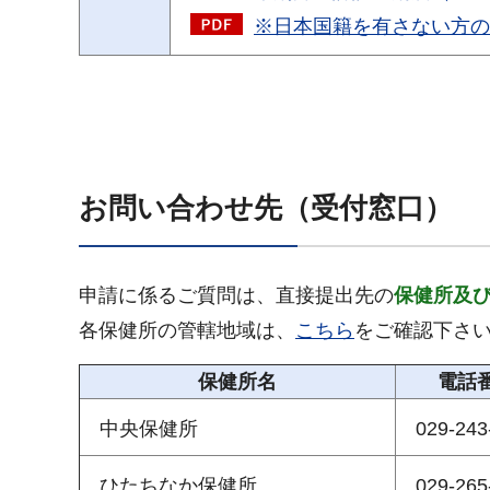
※日本国籍を有さない方の添
お問い合わせ先（受付窓口）
申請に係るご質問は、直接提出先の
保健所及
各保健所の管轄地域は、
こちら
をご確認下さ
保健所名
電話
中央保健所
029-243
ひたちなか保健所
029-265