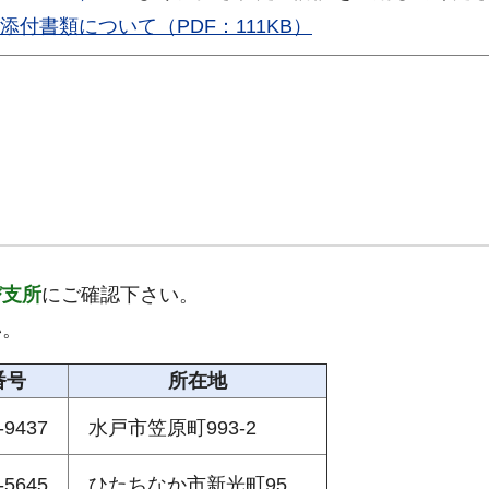
付書類について（PDF：111KB）
び支所
にご確認下さい。
い。
番号
所在地
-9437
水戸市笠原町993-2
-5645
ひたちなか市新光町95