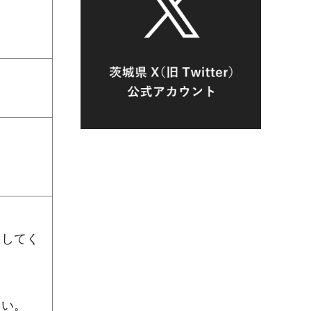
出してく
さい。