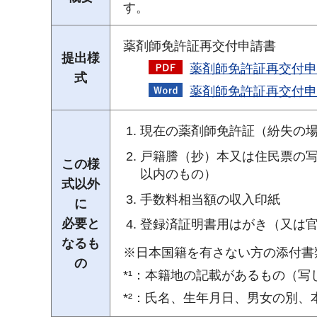
す。
薬剤師免許証再交付申請書
提出様
薬剤師免許証再交付申請
式
薬剤師免許証再交付申
現在の薬剤師免許証（紛失の
戸籍謄（抄）本又は住民票の写
この様
以内のもの）
式以外
手数料相当額の収入印紙
に
必要と
登録済証明書用はがき（又は
なるも
※日本国籍を有さない方の添付書
の
*¹：本籍地の記載があるもの（
*²：氏名、生年月日、男女の別