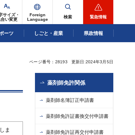
字サイズ・
Foreign
検索
緊急情報
色合い変更
Language
ポーツ
しごと・産業
県政情報
ページ番号：28193
更新日:2024年3月5日
薬剤師免許関係
薬剤師名簿訂正申請書
薬剤師免許証書換交付申請書
しま
薬剤師免許証再交付申請書