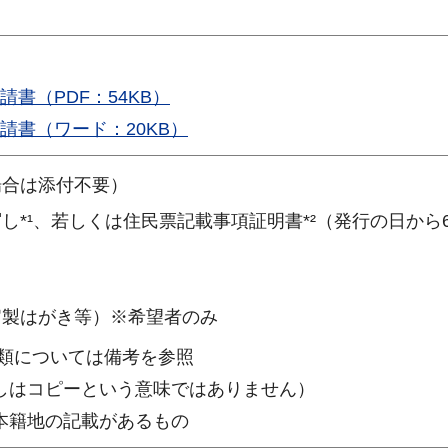
書（PDF：54KB）
請書（ワード：20KB）
場合は添付不要）
し*¹、若しくは住民票記載事項証明書*²（発行の日から
官製はがき等）※希望者のみ
類については備考を参照
写しはコピーという意味ではありません）
、本籍地の記載があるもの