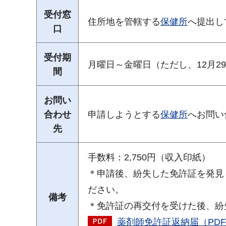
受付窓
住所地を管轄する
保健所
へ提出し
口
受付期
月曜日～金曜日（ただし、12月2
間
お問い
合わせ
申請しようとする
保健所
へお問い
先
手数料：2,750円（収入印紙）
＊申請後、紛失した免許証を発見
ださい。
備考
＊免許証の再交付を受けた後、紛
薬剤師免許証返納届（PDF：