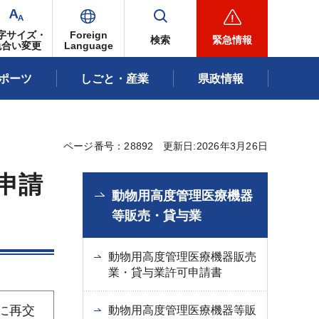
字サイズ・
Foreign
検索
緊急情報
色合い変更
Language
ポーツ
しごと・産業
県政情報
ページ番号：28892
更新日:2026年3月26日
申請
動物用高度管理医療機器
等販売・貸与業
動物用高度管理医療機器販売
業・貸与業許可申請書
に再交
動物用高度管理医療機器等販