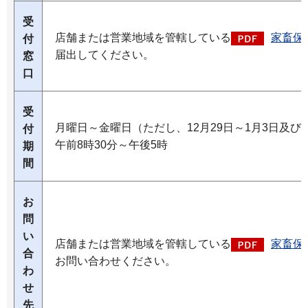
受
店舗または営業地域を管轄している
家畜保
付
届出してください。
窓
口
受
月曜日～金曜日（ただし、12月29日～1月3日及び
付
午前8時30分～午後5時
期
間
お
問
い
店舗または営業地域を管轄している
家畜保
合
お問い合わせください。
わ
せ
先