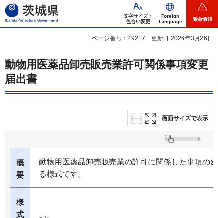
茨城県
文字サイズ・
Foreign
緊急情報
色合い変更
Language
ページ番号：29217
更新日:2026年3月26日
動物用医薬品卸売販売業許可関係事項変更
届出書
画面サイズで表示
動物用医薬品卸売販売業の許可に関係した事項の変
概
る様式です。
要
様
式