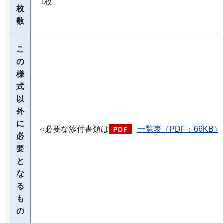
1枚
枚
数
こ
の
様
式
以
外
に
○必要な添付書類は
一覧表（PDF：66KB）
必
要
と
な
る
も
の