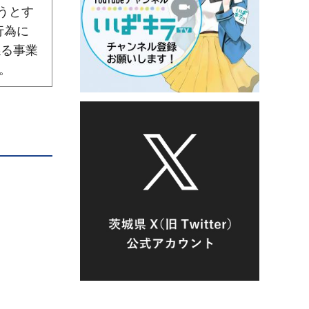
うとす
行為に
係る事業
。