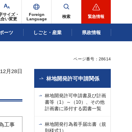
字サイズ・
Foreign
検索
緊急情報
色合い変更
Language
ポーツ
しごと・産業
県政情報
ページ番号：28614
12月28日
林地開発許可申請関係
林地開発許可申請書及び計画
書等（1）～（10）、その他
計画書に添付する図書一覧
林地開発行為着手届出書（規
為工事
則様式1）