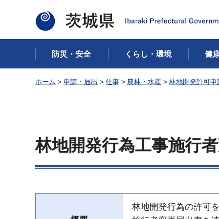
茨城県
防災・安全
くらし・環境
健
ホーム
>
申請・届出
>
仕事
>
農林・水産
>
林地開発許可申
林地開発行為工事施行者
林地開発行為の許可を