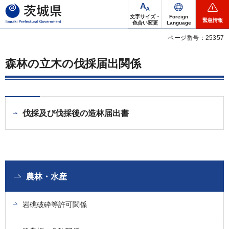
茨城県
文字サイズ・
Foreign
緊急情報
色合い変更
Language
ページ番号：25357
森林の立木の伐採届出関係
伐採及び伐採後の造林届出書
農林・水産
岩礁破砕等許可関係