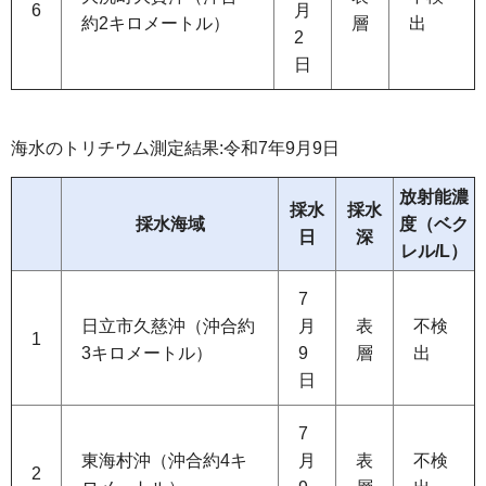
6
月
約2キロメートル）
層
出
2
日
海水のトリチウム測定結果:令和7年9月9日
放射能濃
採水
採水
採水海域
度（ベク
日
深
レル/L）
7
日立市久慈沖（沖合約
月
表
不検
1
3キロメートル）
9
層
出
日
7
東海村沖（沖合約4キ
月
表
不検
2