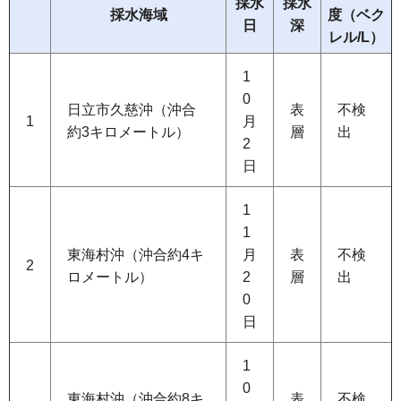
採水
採水
採水海域
度（ベク
日
深
レル/L）
1
0
日立市久慈沖（沖合
表
不検
1
月
約3キロメートル）
層
出
2
日
1
1
東海村沖（沖合約4キ
月
表
不検
2
ロメートル）
2
層
出
0
日
1
0
東海村沖（沖合約8キ
表
不検