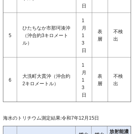
日
1
ひたちなか市那珂湊沖
月
表
不検
5
（沖合約3キロメート
1
層
出
ル）
3
日
1
月
大洗町大貫沖（沖合約
表
不検
6
1
2キロメートル）
層
出
3
日
海水のトリチウム測定結果:令和7年12月15日
放射能濃