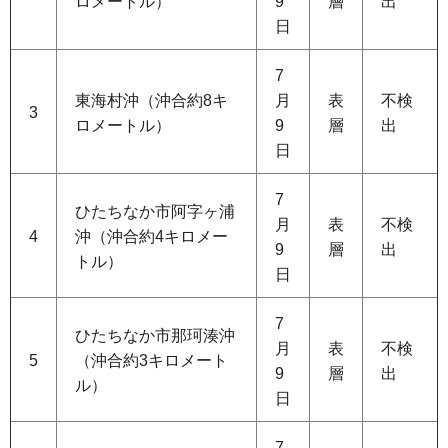
ロメートル）
9
層
出
日
7
東海村沖（沖合約8キ
月
表
不検
3
ロメートル）
9
層
出
日
7
ひたちなか市阿字ヶ浦
月
表
不検
4
沖（沖合約4キロメー
9
層
出
トル）
日
7
ひたちなか市那珂湊沖
月
表
不検
5
（沖合約3キロメート
9
層
出
ル）
日
7