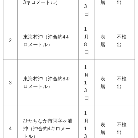
3キロメートル）
層
出
3
日
1
東海村沖（沖合約4キ
月
表
不検
2
ロメートル）
8
層
出
日
1
月
東海村沖（沖合約8キ
表
不検
3
1
ロメートル）
層
出
3
日
1
ひたちなか市阿字ヶ浦
月
表
不検
4
沖（沖合約4キロメー
1
層
出
トル）
3