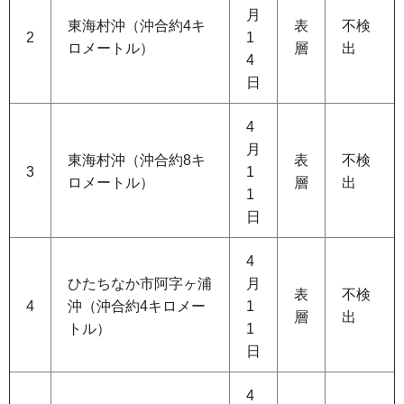
月
東海村沖（沖合約4キ
表
不検
2
1
ロメートル）
層
出
4
日
4
月
東海村沖（沖合約8キ
表
不検
3
1
ロメートル）
層
出
1
日
4
ひたちなか市阿字ヶ浦
月
表
不検
4
沖（沖合約4キロメー
1
層
出
トル）
1
日
4