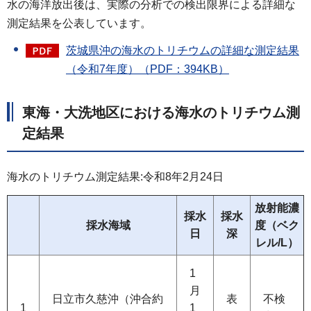
水の海洋放出後は、実際の分析での検出限界による詳細な
測定結果を公表しています。
茨城県沖の海水のトリチウムの詳細な測定結果
（令和7年度）（PDF：394KB）
東海・大洗地区における海水のトリチウム測
定結果
海水のトリチウム測定結果:令和8年2月24日
放射能濃
採水
採水
採水海域
度（ベク
日
深
レル/L）
1
月
日立市久慈沖（沖合約
表
不検
1
1