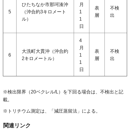
ひたちなか市那珂湊沖
月
表
不検
5
（沖合約3キロメート
1
層
出
ル）
1
日
4
月
大洗町大貫沖（沖合約
表
不検
6
1
2キロメートル）
層
出
1
日
※検出限界（20ベクレル/L）を下回る場合は、不検出と記
載。
※トリチウム測定は、「減圧蒸留法」による。
関連リンク