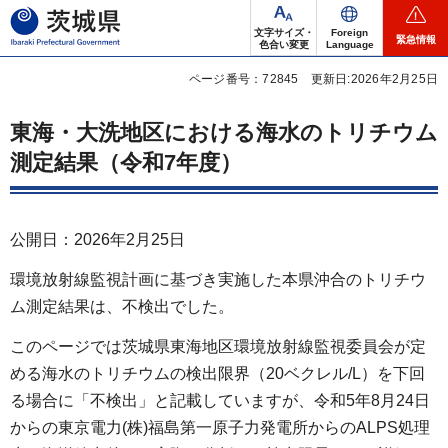
茨城県
文字サイズ・
Foreign
緊急情報
色合い変更
Language
ページ番号：72845
更新日:2026年2月25日
東海・大洗地区における海水のトリチウム
測定結果（令和7年度）
公開日：2026年2月25日
環境放射線監視計画に基づき実施した本県沖合のトリチウ
ム測定結果は、不検出でした。
このページでは茨城県東海地区環境放射線監視委員会が定
める海水のトリチウムの検出限界（20ベクレル/L）を下回
る場合に「不検出」と記載していますが、令和5年8月24日
からの東京電力(株)福島第一原子力発電所からのALPS処理