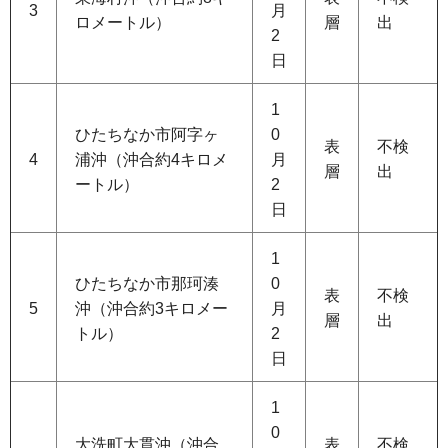
3
月
ロメートル）
層
出
2
日
1
ひたちなか市阿字ヶ
0
表
不検
4
浦沖（沖合約4キロメ
月
層
出
ートル）
2
日
1
ひたちなか市那珂湊
0
表
不検
5
沖（沖合約3キロメー
月
層
出
トル）
2
日
1
0
大洗町大貫沖（沖合
表
不検