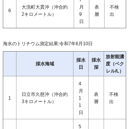
大洗町大貫沖（沖合約
月
表
不検
6
2キロメートル）
9
層
出
日
海水のトリチウム測定結果:令和7年6月10日
放射能濃
採水
採水
採水海域
度（ベク
日
深
レル/L）
4
月
日立市久慈沖（沖合約
表
不検
1
1
3キロメートル）
層
出
1
日
5