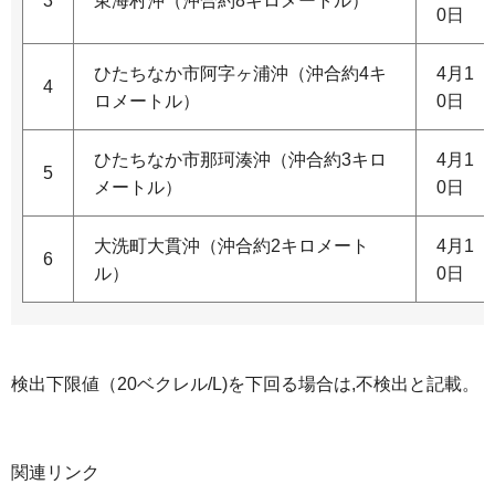
3
東海村沖（沖合約8キロメートル）
0日
ひたちなか市阿字ヶ浦沖（沖合約4キ
4月1
4
ロメートル）
0日
ひたちなか市那珂湊沖（沖合約3キロ
4月1
5
メートル）
0日
大洗町大貫沖（沖合約2キロメート
4月1
6
ル）
0日
検出下限値（20ベクレル/L)を下回る場合は,不検出と記載。
関連リンク