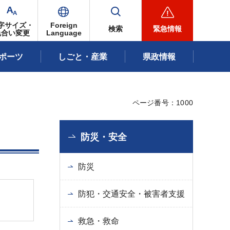
字サイズ・
Foreign
検索
緊急情報
色合い変更
Language
ポーツ
しごと・産業
県政情報
ページ番号：1000
防災・安全
防災
防犯・交通安全・被害者支援
救急・救命