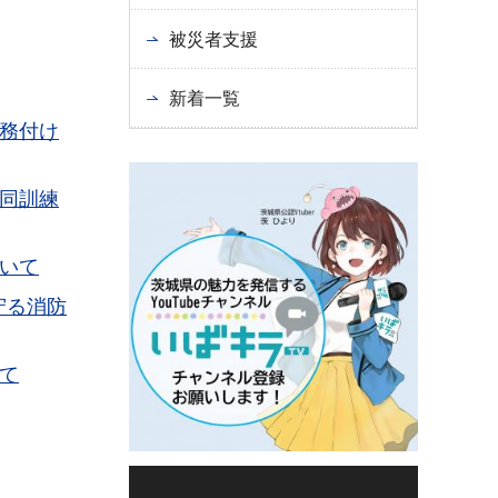
被災者支援
新着一覧
務付け
同訓練
いて
守る消防
て