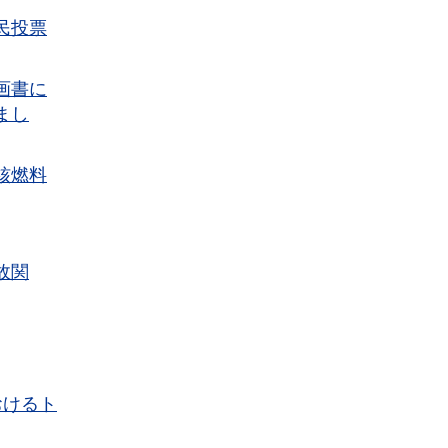
民投票
画書に
まし
核燃料
故関
おけるト