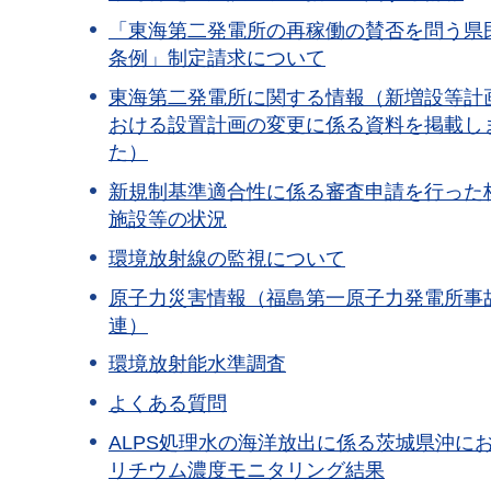
「東海第二発電所の再稼働の賛否を問う県
条例」制定請求について
東海第二発電所に関する情報（新増設等計
おける設置計画の変更に係る資料を掲載し
た）
新規制基準適合性に係る審査申請を行った
施設等の状況
環境放射線の監視について
原子力災害情報（福島第一原子力発電所事
連）
環境放射能水準調査
よくある質問
ALPS処理水の海洋放出に係る茨城県沖に
リチウム濃度モニタリング結果