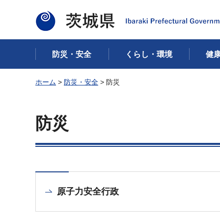
茨城県
防災・安全
くらし・環境
健
ホーム
>
防災・安全
> 防災
防災
原子力安全行政