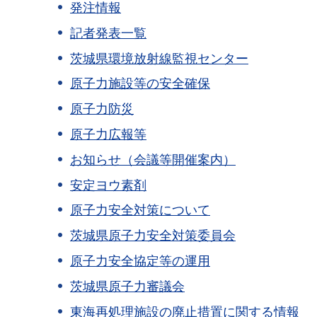
発注情報
記者発表一覧
茨城県環境放射線監視センター
原子力施設等の安全確保
原子力防災
原子力広報等
お知らせ（会議等開催案内）
安定ヨウ素剤
原子力安全対策について
茨城県原子力安全対策委員会
原子力安全協定等の運用
茨城県原子力審議会
東海再処理施設の廃止措置に関する情報