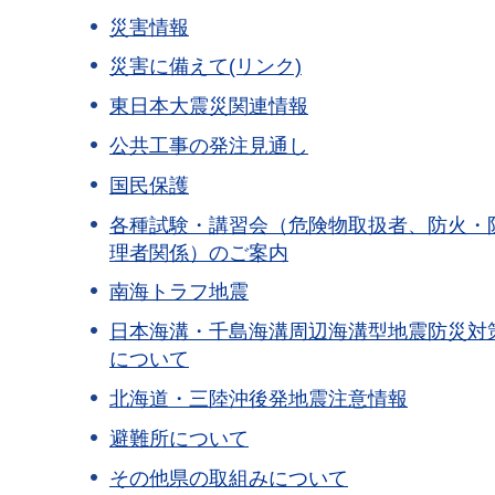
災害情報
災害に備えて(リンク)
東日本大震災関連情報
公共工事の発注見通し
国民保護
各種試験・講習会（危険物取扱者、防火・
理者関係）のご案内
南海トラフ地震
日本海溝・千島海溝周辺海溝型地震防災対
について
北海道・三陸沖後発地震注意情報
避難所について
その他県の取組みについて