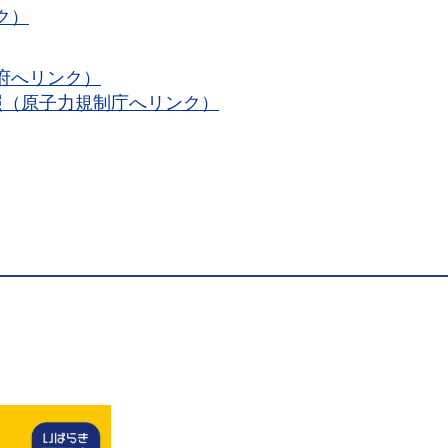
ク）
府へリンク）
照（原子力規制庁へリンク）