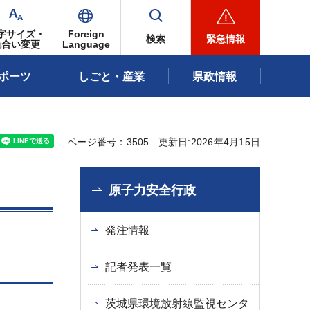
字サイズ・
Foreign
検索
緊急情報
色合い変更
Language
ポーツ
しごと・産業
県政情報
ページ番号：3505
更新日:2026年4月15日
原子力安全行政
発注情報
記者発表一覧
茨城県環境放射線監視センタ