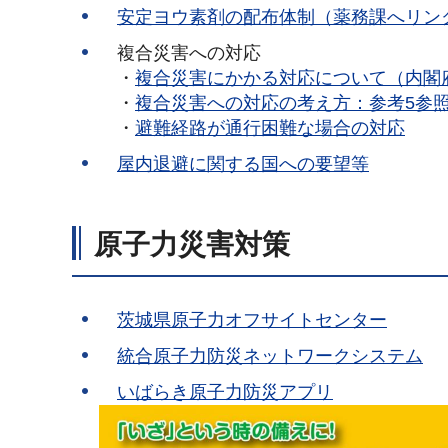
安定ヨウ素剤の配布体制（薬務課へリン
複合災害への対応
・
複合災害にかかる対応について（内閣
・
複合災害への対応の考え方：参考5参
・
避難経路が通行困難な場合の対応
屋内退避に関する国への要望等
原子力災害対策
茨城県原子力オフサイトセンター
統合原子力防災ネットワークシステム
いばらき原子力防災アプリ