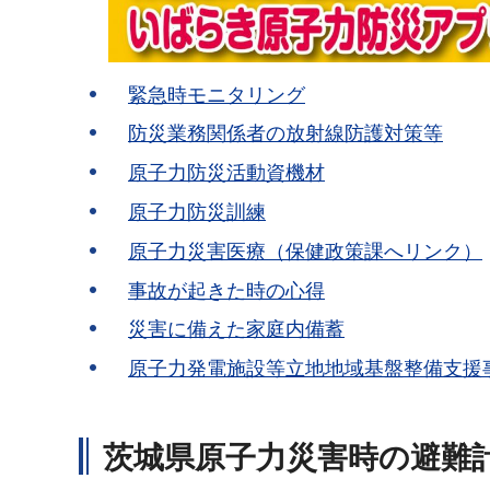
緊急時モニタリング
防災業務関係者の放射線防護対策等
原子力防災活動資機材
原子力防災訓練
原子力災害医療（保健政策課へリンク）
事故が起きた時の心得
災害に備えた家庭内備蓄
原子力発電施設等立地地域基盤整備支援
茨城県原子力災害時の避難