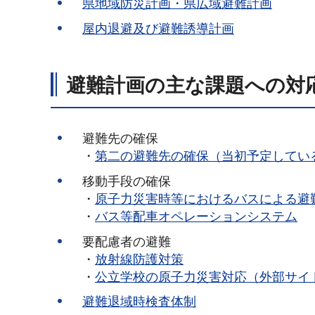
県地域防災計画・県広域避難計画
屋内退避及び避難誘導計画
避難計画の主な課題への対
避難先の確保
・
第二の避難先の確保（当初予定してい
移動手段の確保
・
原子力災害時等におけるバスによる避
・
バス等配車オペレーションシステム
要配慮者の避難
・
放射線防護対策
・
公立学校の原子力災害対応（外部サイ
避難退域時検査体制