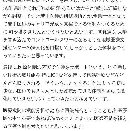
の新地域医療支援センターを確立したいと思っています。
現在,県庁とそれぞれの病院,あるいは大学と個別に連絡しな
がら調整していた若手医師の研修場所とか,全県一体となっ
て若手医師のキャリア形成を支援できる体制をつくるため
に,司令塔をきちんとつくりたいと思います。関係病院,大学
を巻き込んでコントロールタワーになるような地域医療支
援センターの法人化を目指して,しっかりとした体制をつく
っていきたいと思っています。
最後に,医療体制の充実で医師をサポートということで,新し
い技術の取り組み,特にICTなどを使って遠隔診療などをど
んどん取り入れる。そういうことをすることによって,逆に
少ない医師でもきちんとした診療ができる体制をさらに強
化していきたい,つくっていきたいと考えています。
医療機関の機能分担や,さらに再編統合ということも,各医療
圏の中で必要であれば,進めることによって,医師不足を補え
る医療体制も考えたいと思っています。