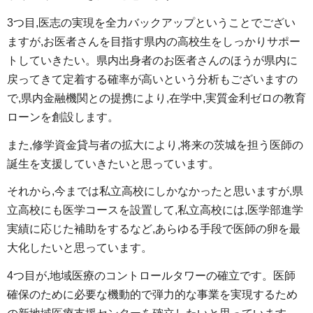
3つ目,医志の実現を全力バックアップということでござい
ますが,お医者さんを目指す県内の高校生をしっかりサポー
トしていきたい。県内出身者のお医者さんのほうが県内に
戻ってきて定着する確率が高いという分析もございますの
で,県内金融機関との提携により,在学中,実質金利ゼロの教育
ローンを創設します。
また,修学資金貸与者の拡大により,将来の茨城を担う医師の
誕生を支援していきたいと思っています。
それから,今までは私立高校にしかなかったと思いますが,県
立高校にも医学コースを設置して,私立高校には,医学部進学
実績に応じた補助をするなど,あらゆる手段で医師の卵を最
大化したいと思っています。
4つ目が,地域医療のコントロールタワーの確立です。医師
確保のために必要な機動的で弾力的な事業を実現するため