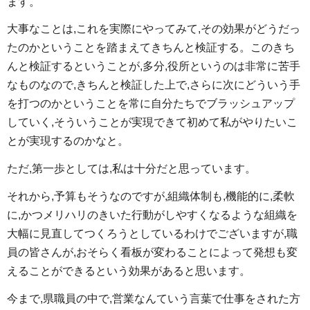
ます。
大事なことは,これを実際にやってみて,その効果がどうだっ
たのかということを踏まえてきちんと検証する。このきち
んと検証するということが,多分,役所というのは非常に苦手
なものなので,きちんと検証した上で,さらに次にどういう手
を打つのかということを常に自分たちでブラッシュアップ
していく,そういうことが実現できて初めて私がやりたいこ
とが実現するのかなと。
ただ,第一歩としては,私は十分だと思っています。
それから,予算もそうなのですが,組織体制も,機能的に,柔軟
に,かつメリハリのきいた行動がしやすくなるような組織を
大幅に見直してつくろうとしているわけでございますが,職
員の皆さんが,おそらく看板が変わることによって発想も変
えることができるという効果があると思います。
今まで,県職員の中で,営業なんていう言葉で仕事をされた方