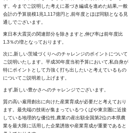
す。今までご説明した考えに基づき編成を進めた結果,一般
会計の予算規模1兆1,117億円と,前年度とほぼ同額となる見
通しでございます。
東日本大震災の関連部分を除きますと,伸び率は前年度比
1.3％の増となっております。
次に,新しい茨城づくりへのチャレンジのポイントについて
ご説明いたします。平成30年度当初予算において,私自身が
特にポイントとして力強く打ち出したいと考えているもの
についてご説明差し上げます。
まず,新しい豊かさへのチャレンジでございます。
質の高い雇用創出に向けた産業育成が必要だと考えており
ます。最先端の技術が集まっているつくばや東京圏に近接
している地理的な優位性,農業の産出額全国第2位の本県農
業を最大限に活用した企業誘致や産業育成が重要であると