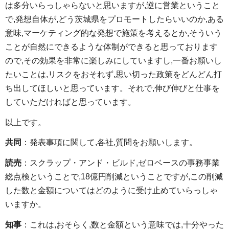
は多分いらっしゃらないと思いますが,逆に営業ということ
で,発想自体が,どう茨城県をプロモートしたらいいのか,ある
意味,マーケティング的な発想で施策を考えるとか,そういう
ことが自然にできるような体制ができると思っております
ので,その効果を非常に楽しみにしていますし,一番お願いし
たいことは,リスクをおそれず,思い切った政策をどんどん打
ち出してほしいと思っています。それで,伸び伸びと仕事を
していただければと思っています。
以上です。
共同
：発表事項に関して,各社,質問をお願いします。
読売
：スクラップ・アンド・ビルド,ゼロベースの事務事業
総点検ということで,18億円削減ということですが,この削減
した数と金額についてはどのように受け止めていらっしゃ
いますか。
知事
：これは,おそらく,数と金額という意味では,十分やった