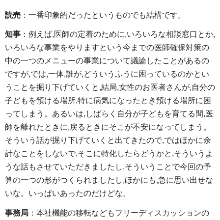
読売
：一番印象的だったというものでも結構です。
知事
：例えば,医師の定着のために,いろいろな相談窓口とか,
いろいろな事業をやりますという今までの医師確保対策の
中の一つのメニューの事業について議論したことがあるの
ですが,では,一体,誰が,どういうふうに困っているのかとい
うことを掘り下げていくと,結局,女性のお医者さんが,自分の
子どもを預ける場所,特に病気になったとき預ける場所に困
ってしまう。あるいは,しばらく自分が子どもを育てる間,医
師を離れたときに,戻るときにそこが不安になってしまう。
そういう話が掘り下げていくと出てきたので,ではほかに余
計なことをしないで,そこに特化したらどうかと,そういうよ
うな話もさせていただきましたし,そういうことで今回の予
算の一つの形がつくられましたし,ほかにも,急に思い出せな
いな。いっぱいあったのだけどな。
事務局
：本社機能の移転などもフリーディスカッションの