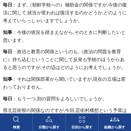
毎日
：まず,（朝鮮学校への）補助金の関係ですが,今後の復
活に関して,状況が変われば復活するのかどうか,どのように
考えていらっしゃいますでしょうか。
知事
：今後の状況を踏まえながら,そのときに判断したいと
思います。
毎日
：政治と教育の関係というのも,（政治の問題を教育
に）持ち込むということに関して反発も学校のほうからあ
ると思うのですが,その辺はどのようにお考えでしょうか。
知事
：それは関係部署から聞いていますが,現在の立場は変
わっておりません。
毎日
：もう一つ,別の質問をよろしいでしょうか。
県北芸術祭の関係なのですが,今回,芸術村構想という予算は
あるのですが,芸術祭については具体的予算がついていない
ように思うのですが,現在,知事は,芸術祭の継続などを含め
検索
分類から探す
目的から探す
組織から探す