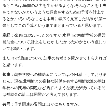
るところは,民間の活力を生かせるような,そんなことを工夫
をできないかというような調査をするための予算を計上す
るとか,いろいろなことを本当に幅広く見直した結果が,第一
弾としてこの予算という形でまとまっていると思います。
産経
：発表にはなかったのですが,水戸市の朝鮮学校の運営
補助金について,計上をしたか,しなかったのかという点につ
いてお願いします。
また,その理由について,知事のお考えを聞かせてもらえれば
と思います。
知事
：朝鮮学校への補助金については,今回,計上しておりま
せん。現在,北朝鮮との密接な関係を有する朝鮮総連の朝鮮
学校への関与の問題など,現在のような状況が続いている間
は補助金の計上は困難だと考えております。
共同
：予算関連の質問は,ほかにありますか。