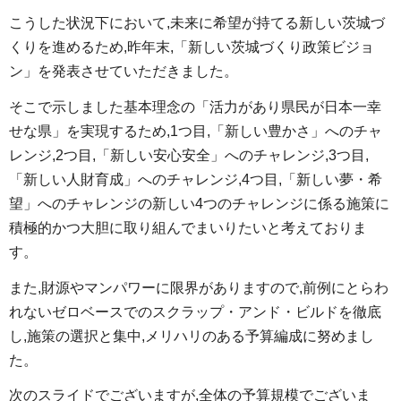
こうした状況下において,未来に希望が持てる新しい茨城づ
くりを進めるため,昨年末,「新しい茨城づくり政策ビジョ
ン」を発表させていただきました。
そこで示しました基本理念の「活力があり県民が日本一幸
せな県」を実現するため,1つ目,「新しい豊かさ」へのチャ
レンジ,2つ目,「新しい安心安全」へのチャレンジ,3つ目,
「新しい人財育成」へのチャレンジ,4つ目,「新しい夢・希
望」へのチャレンジの新しい4つのチャレンジに係る施策に
積極的かつ大胆に取り組んでまいりたいと考えておりま
す。
また,財源やマンパワーに限界がありますので,前例にとらわ
れないゼロベースでのスクラップ・アンド・ビルドを徹底
し,施策の選択と集中,メリハリのある予算編成に努めまし
た。
次のスライドでございますが,全体の予算規模でございま