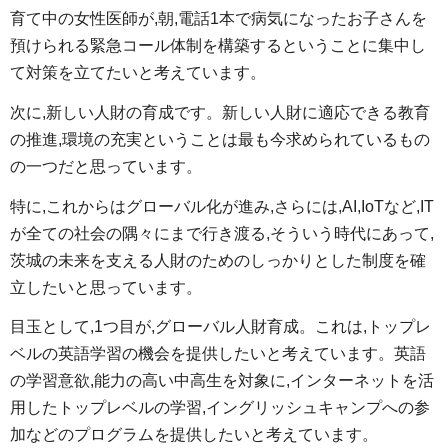
育て中の女性医師が,朝,電話1本で病気になったお子さんを
預けられる緊急コール体制を構築するということに集中し
て対策を立てたいと考えています。
次に,新しい人財の育成です。新しい人財に適応できる教育
の推進,環境の充実ということは最も今求められているもの
の一つだと思っています。
特に,これからはグローバル化が進み,さらには,AI,IoTなど,IT
が全ての社会の隅々にまで行き渡る,そういう時代にあって,
茨城の未来を支える人財のためのしっかりとした制度を確
立したいと思っています。
目玉として,1つ目が,グローバル人財育成。これは,トップレ
ベルの英語学習の機会を提供したいと考えています。英語
の学習意欲,能力の高い中高生を対象に,インターネットを活
用したトップレベルの学習,イングリッシュキャンプへの参
加などのプログラムを提供したいと考えています。