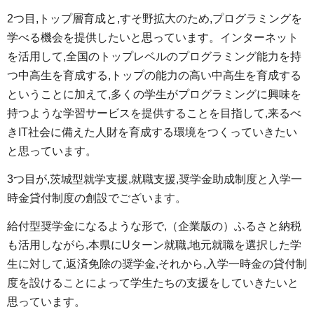
2つ目,トップ層育成と,すそ野拡大のため,プログラミングを
学べる機会を提供したいと思っています。インターネット
を活用して,全国のトップレベルのプログラミング能力を持
つ中高生を育成する,トップの能力の高い中高生を育成する
ということに加えて,多くの学生がプログラミングに興味を
持つような学習サービスを提供することを目指して,来るべ
きIT社会に備えた人財を育成する環境をつくっていきたい
と思っています。
3つ目が,茨城型就学支援,就職支援,奨学金助成制度と入学一
時金貸付制度の創設でございます。
給付型奨学金になるような形で,（企業版の）ふるさと納税
も活用しながら,本県にUターン就職,地元就職を選択した学
生に対して,返済免除の奨学金,それから,入学一時金の貸付制
度を設けることによって学生たちの支援をしていきたいと
思っています。