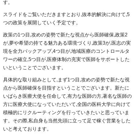
す。
スライドをご覧いただきますとおり,抜本的解決に向けて,5
つの政策を展開していく予定です。
政策の1つ目,攻めの姿勢で新たな視点から医師確保,政策2
が,夢や希望の持てる魅力ある環境づくり,政策3が,医志の実
現を全力バックアップ,4つ目が,地域医療のコントロールタ
ワーの確立,5つ目が,医療体制の充実で医師をサポートした
いということでございます。
具体的な取り組みとして,まず1つ目,攻めの姿勢で新たな視
点から医師確保を目指すということでございます。新たに
いばらき医療大使を任命して,有力な医師の方,著名な医師の
方に医療大使になっていただいて,全国の医科大学に向けて
積極的にリクルーティングを行っていきたいと思っていま
す。その際,私自身も当然先頭に立って足で稼ぐ営業をした
いと考えております。