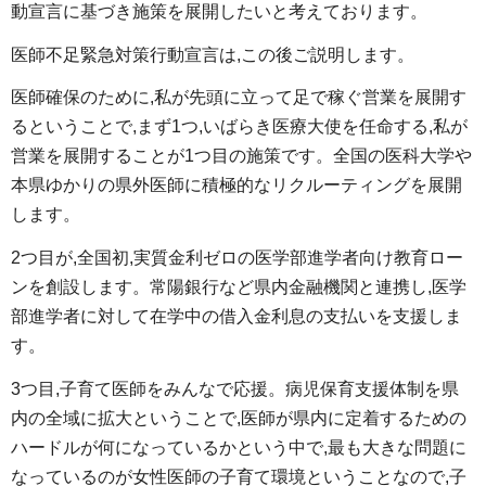
動宣言に基づき施策を展開したいと考えております。
医師不足緊急対策行動宣言は,この後ご説明します。
医師確保のために,私が先頭に立って足で稼ぐ営業を展開す
るということで,まず1つ,いばらき医療大使を任命する,私が
営業を展開することが1つ目の施策です。全国の医科大学や
本県ゆかりの県外医師に積極的なリクルーティングを展開
します。
2つ目が,全国初,実質金利ゼロの医学部進学者向け教育ロー
ンを創設します。常陽銀行など県内金融機関と連携し,医学
部進学者に対して在学中の借入金利息の支払いを支援しま
す。
3つ目,子育て医師をみんなで応援。病児保育支援体制を県
内の全域に拡大ということで,医師が県内に定着するための
ハードルが何になっているかという中で,最も大きな問題に
なっているのが女性医師の子育て環境ということなので,子