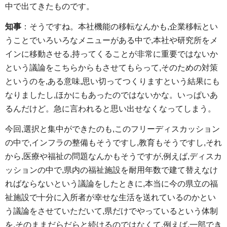
中で出てきたものです。
知事
：そうですね。本社機能の移転なんかも,企業移転とい
うことでいろいろなメニューがある中で,本社や研究所をメ
インに移動させる,持ってくることが非常に重要ではないか
という議論をこちらからもさせてもらって,そのための対策
というのを,ある意味,思い切ってつくりますという結果にも
なりましたし,ほかにもあったのではないかな。いっぱいあ
るんだけど。急に言われると思い出せなくなってしまう。
今回,選択と集中ができたのも,このフリーディスカッション
の中で,インフラの整備もそうですし,教育もそうですし,それ
から,医療や福祉の問題なんかもそうですが,例えば,ディスカ
ッションの中で,県内の福祉施設を耐用年数で建て替えなけ
ればならないという議論をしたときに,本当に今の県立の福
祉施設で十分に入所者が幸せな生活を送れているのかとい
う議論をさせていただいて,県だけでやっているという体制
を,そのままだらだらと続けるのではなくて,例えば,一部でき