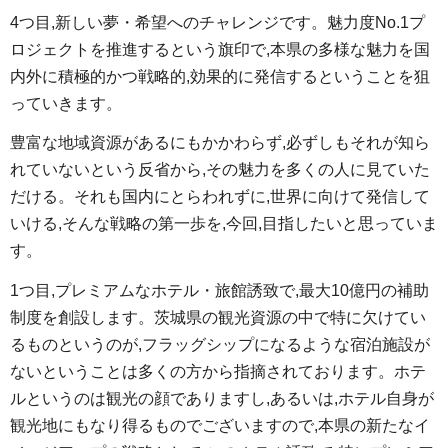
4つ目,新しい夢・希望へのチャレンジです。魅力度No.1プ
ロジェクトを推進するという旗印で,本県の多様な魅力を国
内外に積極的かつ戦略的,効果的に発信するということを狙
っていきます。
豊富な地域資源があるにもかかわらず,必ずしもそれが知ら
れていないという反省から,その魅力を多くの人に見ていた
だける。それも国内にとらわれずに,世界に向けて発信して
いける,そんな戦略の第一歩を,今回,目指したいと思っていま
す。
1つ目,プレミアムなホテル・旅館誘致で,最大10億円の補助
制度を創設します。茨城県の観光資源の中で特に欠けてい
るものというのが,フラッグシップになるような宿泊施設が
ないということは多くの方から指摘されております。ホテ
ルというのは観光の顔でありますし,あるいは,ホテル自身が
観光地にもなり得るものでございますので,本県の新たなイ