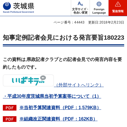
茨城県
文字サイズ・
Foreign
緊急情報
色合い変更
Language
ページ番号：44443
更新日:2018年2月23日
知事定例記者会見における発言要旨180223
この資料は,県政記者クラブとの記者会見での発言内容を要
約したものです。
（外部サイトへリンク）
・平成30年度茨城県当初予算案等について（1）
※当初予算関連資料（PDF：1,579KB）
※組織改正関連資料（PDF：162KB）