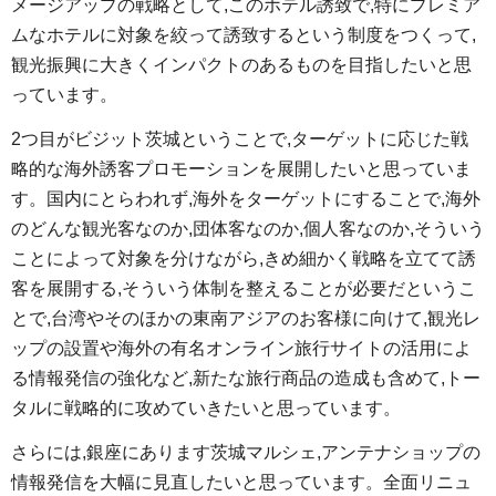
メージアップの戦略として,このホテル誘致で,特にプレミア
ムなホテルに対象を絞って誘致するという制度をつくって,
観光振興に大きくインパクトのあるものを目指したいと思
っています。
2つ目がビジット茨城ということで,ターゲットに応じた戦
略的な海外誘客プロモーションを展開したいと思っていま
す。国内にとらわれず,海外をターゲットにすることで,海外
のどんな観光客なのか,団体客なのか,個人客なのか,そういう
ことによって対象を分けながら,きめ細かく戦略を立てて誘
客を展開する,そういう体制を整えることが必要だというこ
とで,台湾やそのほかの東南アジアのお客様に向けて,観光レ
ップの設置や海外の有名オンライン旅行サイトの活用によ
る情報発信の強化など,新たな旅行商品の造成も含めて,トー
タルに戦略的に攻めていきたいと思っています。
さらには,銀座にあります茨城マルシェ,アンテナショップの
情報発信を大幅に見直したいと思っています。全面リニュ