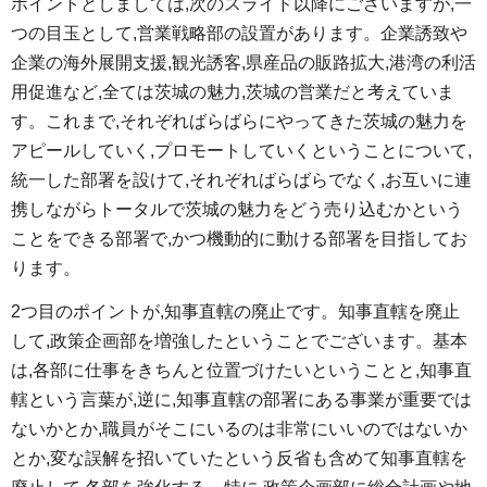
ポイントとしましては,次のスライド以降にございますが,一
つの目玉として,営業戦略部の設置があります。企業誘致や
企業の海外展開支援,観光誘客,県産品の販路拡大,港湾の利活
用促進など,全ては茨城の魅力,茨城の営業だと考えていま
す。これまで,それぞればらばらにやってきた茨城の魅力を
アピールしていく,プロモートしていくということについて,
統一した部署を設けて,それぞればらばらでなく,お互いに連
携しながらトータルで茨城の魅力をどう売り込むかという
ことをできる部署で,かつ機動的に動ける部署を目指してお
ります。
2つ目のポイントが,知事直轄の廃止です。知事直轄を廃止
して,政策企画部を増強したということでございます。基本
は,各部に仕事をきちんと位置づけたいということと,知事直
轄という言葉が,逆に,知事直轄の部署にある事業が重要では
ないかとか,職員がそこにいるのは非常にいいのではないか
とか,変な誤解を招いていたという反省も含めて知事直轄を