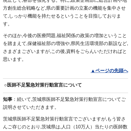
廃止して,各部を強化する。特に,政策企画部に総合計画や地
方創生総合戦略など,県の重要計画の立案の機能を集中させ
て,しっかり機能を持たせるということを目指しておりま
す。
そのほか,今後の医療問題,福祉関係の政策の増加ということ
を踏まえて,保健福祉部の増強や,県民生活環境部の新設など,
さまざまございますが,この後,資料をごらんいただければと
思います。
▲ページの先頭へ
○
医師不足緊急対策行動宣言について
知事
：続いて,茨城県医師不足緊急対策行動宣言についてご
説明させていただきます。
茨城県医師不足緊急対策行動宣言でございますが,もう皆さ
んご存じのとおり,茨城県は,人口（10万人）当たりの医師数