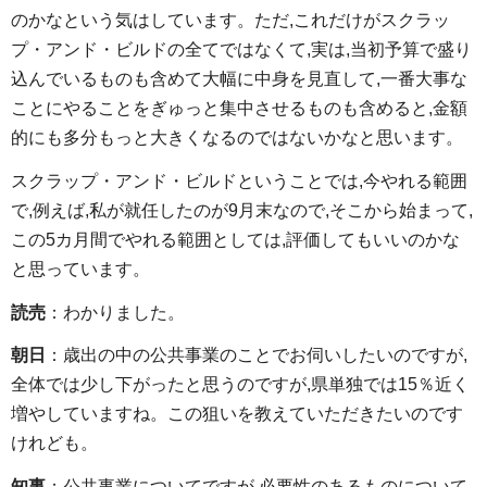
のかなという気はしています。ただ,これだけがスクラッ
プ・アンド・ビルドの全てではなくて,実は,当初予算で盛り
込んでいるものも含めて大幅に中身を見直して,一番大事な
ことにやることをぎゅっと集中させるものも含めると,金額
的にも多分もっと大きくなるのではないかなと思います。
スクラップ・アンド・ビルドということでは,今やれる範囲
で,例えば,私が就任したのが9月末なので,そこから始まって,
この5カ月間でやれる範囲としては,評価してもいいのかな
と思っています。
読売
：わかりました。
朝日
：歳出の中の公共事業のことでお伺いしたいのですが,
全体では少し下がったと思うのですが,県単独では15％近く
増やしていますね。この狙いを教えていただきたいのです
けれども。
知事
：公共事業についてですが,必要性のあるものについて