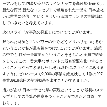
ーアルをして,内装や商品のラインナップを高付加価値化し,
新たな商品,新たなコンセプトで厳選された一品を,日本,ある
いは世界に発信していく,そういう茨城ブランドの実験場に
していきたいと考えています。
次のスライドが事業の見直しについてでございます。
限られた財源とマンパワーの中で,どうメリハリをつけるか
ということが私が最も気をつけたことでございます。施策
の中でも,何が一番重要かということをきちんと全員で議論
をして,そこの一番大事なポイントに最も資源を集中すると
いうこともやってきましたし,それ以外に,スライドにありま
すように,ゼロベースで2,000の事業を総点検して,1割の207
事業,約18億円の削減効果を出すことができました。
活力があり,日本一幸せな県の実現ということで,最初のステ
ップとしての予算の原案をつくることができたと自負して
おります。