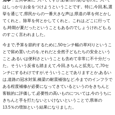
はしっかりお金をつけようということです。特に,今回,私,選
挙を通じて,県民からの一番大きな声は,県道の草を何とかし
てくれと。除草を何とかしてくれと。これは,どこに行って
も,時期が夏だったということもあるのでしょうけれども,も
のすごく言われました。
今まで,予算を節約するために,50センチ幅の草刈りというこ
とで留め置いたのを,それだと全然子どもたちの安全という
こと,あるいは便利さということも含めて非常に不十分だっ
た。そういう反省も踏まえて,今回,きちんと拡充して,70セ
ンチにするわけですが,そういうことでありますとか,あるい
は,道路の冠水対策,橋梁の耐震補強など,今までのインフラで
ある程度補修が必要になってきているというのをきちんと
客観的に評価して,必要性の高いものについては,今のうちに
きちんと手を打たないといけないということで,県単の
13.5％の増加という結果になりました。