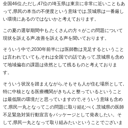
全国46位,ただし,47位の埼玉県は東京に非常に近いこともあ
って,県民の本当の不便度という意味では,茨城県は一番厳し
い環境にあるのではないかと考えております。
この夏の選挙期間中も,たくさんの方々がこの問題について
現状を訴える声,改善を訴える声を聞いております。
そういう中で,2030年前半には医師数は充足するということ
は言われていても,それは全国での話であって,茨城県も含め
て地域偏在の課題は依然として残るものと考えておりま
す。
そういう状況を踏まえながら,そもそも人が住む場所として,
特に中核となる医療機関がきちんと整っているということ
は最低限の環境だと思っていますので,そういう意味も含め
て,県民一丸となってこの問題に取り組むべく,茨城県の医師
不足緊急対策行動宣言をパッケージとして発表したい。そ
して,県民一丸となって取り組みたいということでございま