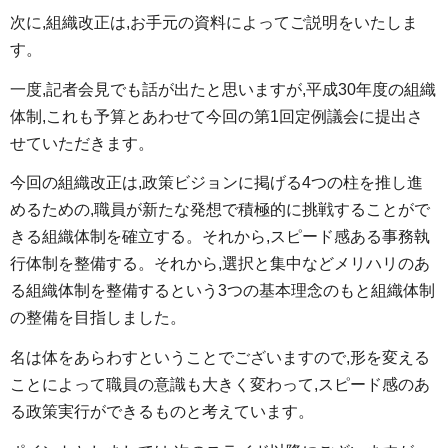
次に,組織改正は,お手元の資料によってご説明をいたしま
す。
一度,記者会見でも話が出たと思いますが,平成30年度の組織
体制,これも予算とあわせて今回の第1回定例議会に提出さ
せていただきます。
今回の組織改正は,政策ビジョンに掲げる4つの柱を推し進
めるための,職員が新たな発想で積極的に挑戦することがで
きる組織体制を確立する。それから,スピード感ある事務執
行体制を整備する。それから,選択と集中などメリハリのあ
る組織体制を整備するという3つの基本理念のもと組織体制
の整備を目指しました。
名は体をあらわすということでございますので,形を変える
ことによって職員の意識も大きく変わって,スピード感のあ
る政策実行ができるものと考えています。