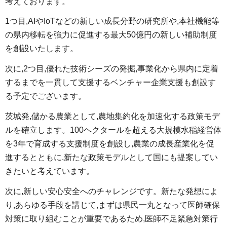
考えております。
1つ目,AIやIoTなどの新しい成長分野の研究所や,本社機能等
の県内移転を強力に促進する最大50億円の新しい補助制度
を創設いたします。
次に,2つ目,優れた技術シーズの発掘,事業化から県内に定着
するまでを一貫して支援するベンチャー企業支援も創設す
る予定でございます。
茨城発,儲かる農業として,農地集約化を加速化する政策モデ
ルを確立します。100ヘクタールを超える大規模水稲経営体
を3年で育成する支援制度を創設し,農業の成長産業化を促
進するとともに,新たな政策モデルとして国にも提案してい
きたいと考えています。
次に,新しい安心安全へのチャレンジです。新たな発想によ
り,あらゆる手段を講じて,まずは県民一丸となって医師確保
対策に取り組むことが重要であるため,医師不足緊急対策行