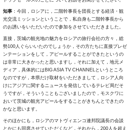
知事
：今回，ロシアに，二階幹事長を団長とする経済・観
光交流ミッションということで，私自身も二階幹事長から
のお誘いをいただいたので参加をさせていただきました。
直接，茨城の観光地の魅力をロシアの旅行会社の方々，総
勢100人ぐらいいたのでしょうか，その方たちに直接プレゼ
ンテーションをして，アピールすることができたというの
は非常に大きかったと思いますし，それに加えて，地元メ
ディア，具体的にはBIG ASIA TV CHANNELというところ
なのですが，本県だけ取材をいただきまして，ロシア人向
けにアジアに関するニュースを発信しているテレビ局だそ
うですが，そういうこともございましたので，モスクワに
おいて茨城の観光アピールをすることがきちんとできたの
かなと思います。
そのほかにも，ロシアのマトヴィエンコ連邦院議長の会談
とかにも同席させていただくなど，それから，200人を超え