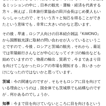
るミッションの中に，日本の観光・運輸・経済を代表する
方々，例えば，日本旅行業協会の田川会長はじめ要人もい
らっしゃったので，そういう方々と知己を得ることができ
たという意味でも，非常に大きいのかなと思います。
その後，早速，ロシア人向けの日本紹介雑誌『KiMONO』
から国際観光課に取材の問い合わせが入っているというこ
とですので，今後，ロシアと茨城の観光，それから，最近
では常陽銀行さんなどが中心になってイチゴの輸出なども
始めていますので，物産の輸出，貿易で，今まであまり目
を向けてこなかったロシアの市場を開拓する，良いきっか
けになったのではないかと思っています。
茨城
：今の関連なのですが，そもそもロシアに目を向けて
いる理由というのは，国全体でも茨城県でも結構なのです
が，何かあるのでしょうか。
知事
：今まで目を向けていないところに目を向けるという