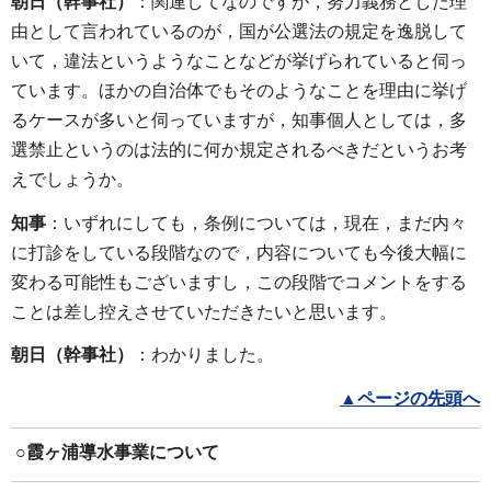
朝日（幹事社）
：関連してなのですが，努力義務とした理
由として言われているのが，国が公選法の規定を逸脱して
いて，違法というようなことなどが挙げられていると伺っ
ています。ほかの自治体でもそのようなことを理由に挙げ
るケースが多いと伺っていますが，知事個人としては，多
選禁止というのは法的に何か規定されるべきだというお考
えでしょうか。
知事
：いずれにしても，条例については，現在，まだ内々
に打診をしている段階なので，内容についても今後大幅に
変わる可能性もございますし，この段階でコメントをする
ことは差し控えさせていただきたいと思います。
朝日（幹事社）
：わかりました。
▲ページの先頭へ
○
霞ヶ浦導水事業につい
て