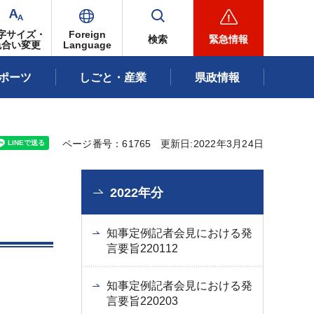
字サイズ・
Foreign
検索
緊急情報
色合い変更
Language
ポーツ
しごと・産業
県政情報
ページ番号：61765
更新日:2022年3月24日
2022年分
知事定例記者会見における発
言要旨220112
知事定例記者会見における発
言要旨220203