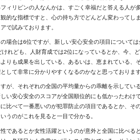
いフィリピンの人なんかは、すごく幸福だと答える人が
主観的な指標ですと、心の持ち方でどんどん変わってし
コアで試みております。
の場合は6位ですが、新しい安心安全の項目については
位だけれども、人財育成では2位になっているとか、今、
県よりも成果を出している、あるいは、恵まれている、
標として非常に分かりやすくなるのかなと思っておりま
ますが、それぞれの全国の平均量からの乖離を示してい
新しい安心安全のスコアが全国順位的にも低かったわけ
均に比べて一番悪いのが犯罪防止の項目であるとか、そ
というのがこれを見ると一目で分かる。
様性であるとか女性活躍というのが意外と全国に比べる