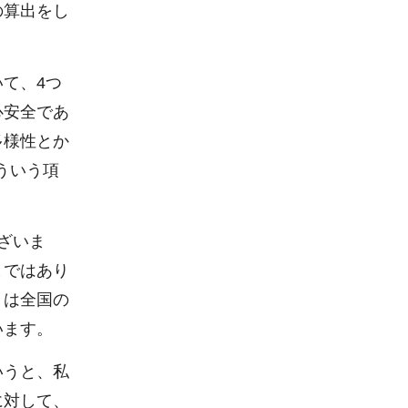
の算出をし
て、4つ
心安全であ
多様性とか
ういう項
ざいま
とではあり
々は全国の
います。
いうと、私
に対して、