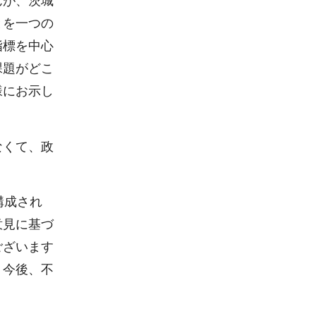
んが、茨城
とを一つの
指標を中心
課題がどこ
様にお示し
なくて、政
構成され
意見に基づ
ございます
、今後、不