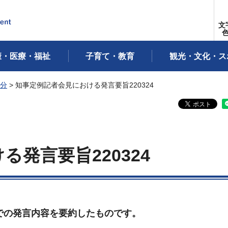
文
康・医療・福祉
子育て・教育
観光・文化・ス
年分
> 知事定例記者会見における発言要旨220324
発言要旨220324
での発言内容を要約したものです。