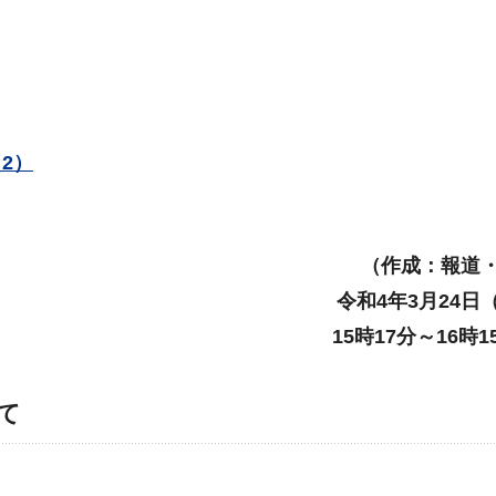
2）
（作成：報道
令和4年3月24日
15時17分～16時
て