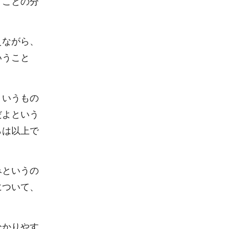
うことの分
えながら、
いうこと
ういうもの
だよという
らは以上で
みというの
について、
分かりやす