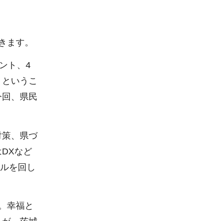
きます。
ント、4
」というこ
今回、県民
対策、県づ
DXなど
クルを回し
。幸福と