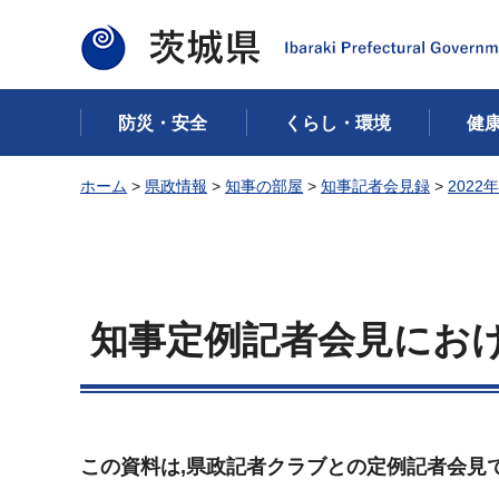
茨城県
防災・安全
くらし・環境
健
ホーム
>
県政情報
>
知事の部屋
>
知事記者会見録
>
2022
知事定例記者会見における
この資料は,県政記者クラブとの定例記者会見