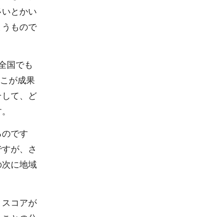
多いとかい
まうもので
全国でも
どこが成果
そして、ど
す。
るのです
ですが、さ
の次に地域
とスコアが