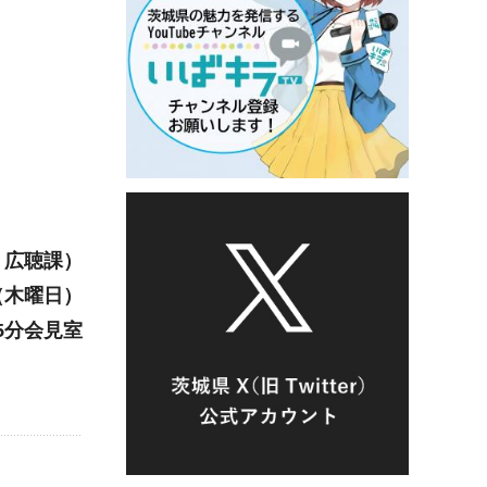
・広聴課）
（木
曜日）
15分会見室