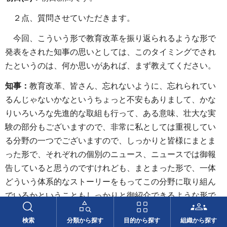
２点、質問させていただきます。
今回、こういう形で教育改革を振り返られるような形で
発表をされた知事の思いとしては、このタイミングでされ
たというのは、何か思いがあれば、まず教えてください。
知事：
教育改革、皆さん、忘れないように、忘れられてい
るんじゃないかなというちょっと不安もありまして、かな
りいろいろな先進的な取組も行って、ある意味、壮大な実
験の部分もございますので、非常に私としては重視してい
る分野の一つでございますので、しっかりと皆様にまとま
った形で、それぞれの個別のニュース、ニュースでは御報
告していると思うのですけれども、まとまった形で、一体
どういう体系的なストーリーをもってこの分野に取り組ん
でいるかということもしっかりと御紹介できるような形で
発表をさせていただいたほうがいいんじゃないかというふ
検索
分類から探す
目的から探す
組織から探す
うに考えて、こういう形で発表させていただきました。