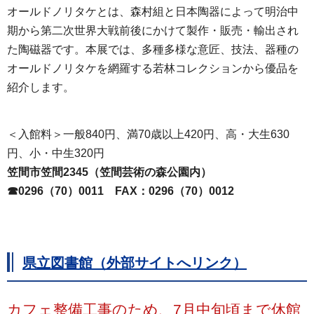
オールドノリタケとは、森村組と日本陶器によって明治中
期から第二次世界大戦前後にかけて製作・販売・輸出され
た陶磁器です。本展では、多種多様な意匠、技法、器種の
オールドノリタケを網羅する若林コレクションから優品を
紹介します。
＜入館料＞一般840円、満70歳以上420円、高・大生630
円、小・中生320円
笠間市笠間2345（笠間芸術の森公園内）
☎0296（70）0011
FAX
：0296（70）0012
県立図書館（外部サイトへリンク）
カフェ整備工事のため、7月中旬頃まで休館