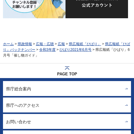
ホーム
>
県政情報
>
広報・広聴
>
広報
>
県広報紙「ひばり」
>
県広報紙「ひば
り」バックナンバー
>
令和3年度
>
ひばり2021年6月号
> 県広報紙「ひばり」6
月号「催し物ガイド」
PAGE TOP
県庁総合案内
県庁へのアクセス
お問い合わせ