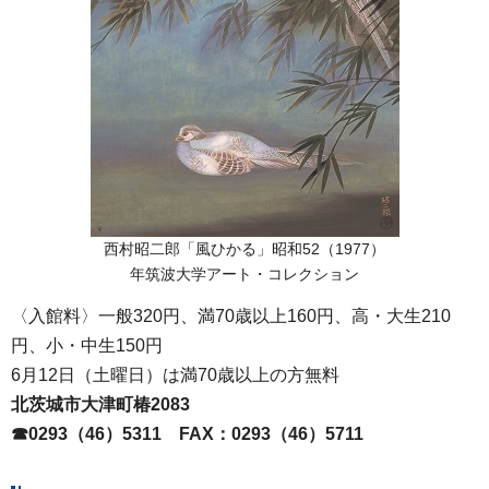
西村昭二郎「風ひかる」昭和52（1977）
年筑波大学アート・コレクション
〈入館料〉一般320円、満70歳以上160円、高・大生210
円、小・中生150円
6月12日（土曜日）は満70歳以上の方無料
北茨城市大津町椿2083
☎0293（46）5311
F
AX：0293（46）5711