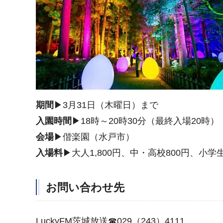
期間
▶3月31日（木曜日）まで
入園時間
▶18時～20時30分（最終入場20時）
会場
▶偕楽園（水戸市）
入場料
▶大人1,800円、中・高校800円、小
お問い合わせ先
LuckyFM茨城放送☎029（243）4111