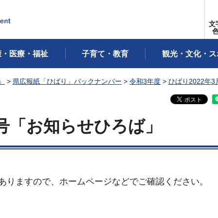
文
康・医療・福祉
子育て・教育
観光・文化・ス
」
>
県広報紙「ひばり」バックナンバー
>
令和3年度
>
ひばり2022年3
号「お知らせひろば」
がありますので、ホームページなどでご確認ください。