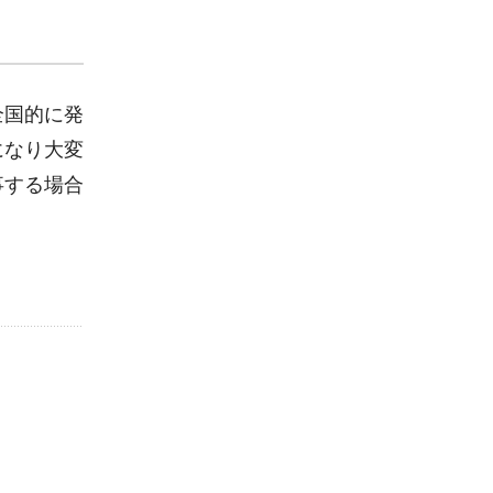
全国的に発
になり大変
事する場合