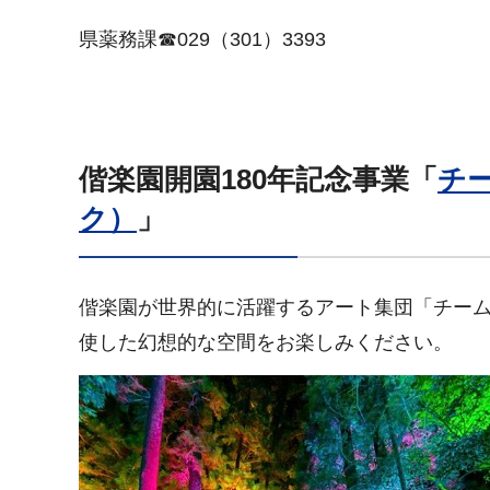
県薬務課☎029（301）3393
偕楽園開園180年記念事業「
チ
ク）
」
偕楽園が世界的に活躍するアート集団「チー
使した幻想的な空間をお楽しみください。