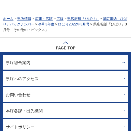
ホーム
>
県政情報
>
広報・広聴
>
広報
>
県広報紙「ひばり」
>
県広報紙「ひば
り」バックナンバー
>
令和3年度
>
ひばり2022年3月号
> 県広報紙「ひばり」3
月号「その他のトピックス」
PAGE TOP
県庁総合案内
県庁へのアクセス
お問い合わせ
本庁各課・出先機関
サイトポリシー