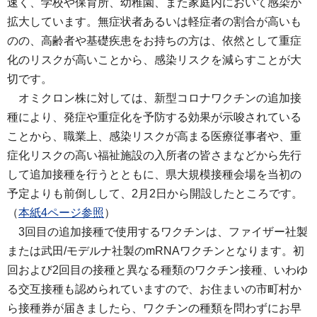
速く、学校や保育所、幼稚園、また家庭内において感染が
拡大しています。無症状者あるいは軽症者の割合が高いも
のの、高齢者や基礎疾患をお持ちの方は、依然として重症
化のリスクが高いことから、感染リスクを減らすことが大
切です。
オミク
ロン株に対しては、新型コロナワクチンの追加接
種により、発症や重症化を予防する効果が示唆されている
ことから、職業上、感染リスクが高まる医療従事者や、重
症化リスクの高い福祉施設の入所者の皆さまなどから先行
して追加接種を行うとともに、県大規模接種会場を当初の
予定よりも前倒しして、2月2日から開設したところです。
（
本紙4ページ参照
）
3回目
の追加接種で使用するワクチンは、ファイザー社製
または武田/モデルナ社製のmRNAワクチンとなります。初
回および2回目の接種と異なる種類のワクチン接種、いわゆ
る交互接種も認められていますので、お住まいの市町村か
ら接種券が届きましたら、ワクチンの種類を問わずにお早