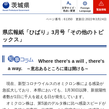
茨城県
文字サイズ・
Foreign
緊急情報
色合い変更
Language
ページ番号：61350
更新日:2022年3月24日
県広報紙「ひばり」3月号「その他のトピ
ックス」
Where
there's a will , there's
a way.
～
意志あるところに道は開ける～
現在、
新型コロナウイルスのオミクロン株による感染が
急拡大しており、本県においても、1月30日以降、新規陽性
者数が1日に千人を超える日が発生しています。
オミクロン株は、
第5波のデルタ株に比べ感染スピードが