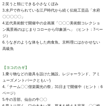
2.笑うと頬にできる小さなくぼみ
3.水戸で作られている江戸時代から続く伝統工芸品「水府
〇〇〇〇〇」
4.近代美術館で開催中の企画展「〇〇〇美術館コレクショ
ン風景画のはじまりコローから印象派へ」（ヒント：7ペー
ジ）
6.うなぎのような体をした肉食魚。京料理にはかかせない
高級魚
【ヨコのカギ】
1.乗り物などの遊具を設けた施設。レジャーランド、アミ
ューズメントパークともいう
4.「チーム〇〇偕楽園光の祭」31日まで開催中（ヒント：6
ページ）
5.牛の舌部。仙台の牛〇〇
6.皿より深く、口の大きい器。草木を植える容器。〇〇植