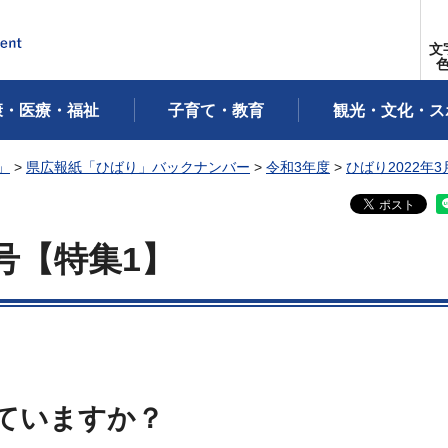
文
康・医療・福祉
子育て・教育
観光・文化・ス
」
>
県広報紙「ひばり」バックナンバー
>
令和3年度
>
ひばり2022年3
号【特集1】
ていますか？