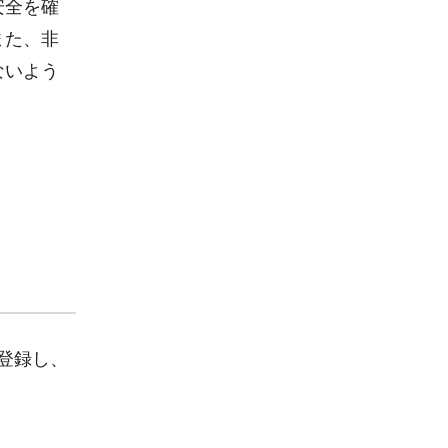
安全を確
また、非
ないよう
登録し、