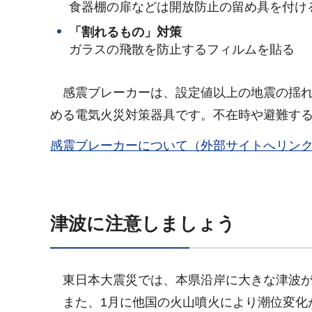
食器棚の扉などは開放防止の留め具を付け
「割れるもの」対策
ガラスの飛散を防止するフィルムを貼る
感震
ブレーカーは、設定値以上の地震の揺
める電気火災対策器具です。不在時や避難す
感震ブレーカーについて（外部サイトへリン
津波に注意しましょう
東日
本大震災では、本県沿岸に大きな津波
また、
1月に他国の火山噴火により潮位変化