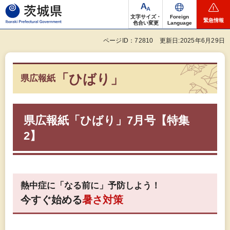
茨城県
文字サイズ・
Foreign
緊急情報
色合い変更
Language
ページID：72810
更新日:2025年6月29日
「ひばり」
県広報紙
県広報紙「ひばり」7月号【特集
2】
熱中症に「なる前に」予防しよう！
今すぐ始める
暑さ対策