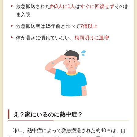
救急搬送された
約3人に1人
は
すぐに回復せず
そのま
ま入院
救急搬送者は15年前と比べて
7倍以上
体が暑さに慣れていない、
梅雨明けに激増
え？家にいるのに熱中症？
昨
年、熱中症によって救急搬送された約40％は、自