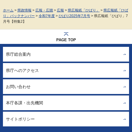
ホーム
>
県政情報
>
広報・広聴
>
広報
>
県広報紙「ひばり」
>
県広報紙「ひば
り」バックナンバー
>
令和7年度
>
ひばり2025年7月号
> 県広報紙「ひばり」7
月号【特集2】
PAGE TOP
県庁総合案内
県庁へのアクセス
お問い合わせ
本庁各課・出先機関
サイトポリシー