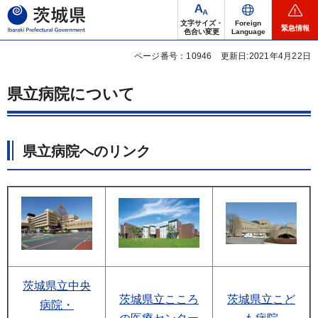
茨城県
文字サイズ・
Foreign
緊急情報
色合い変更
Language
ページ番号：10946
更新日:2021年4月22日
県立病院について
県立病院へのリンク
茨城県立中央
茨城県立こころ
茨城県立こど
病院・