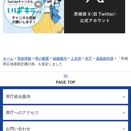
ホーム
>
県政情報
>
県の概要
>
組織案内
>
土木部
>
本庁
>
道路維持課
> 「茨城
県広域道路交通計画」を策定しました
PAGE TOP
県庁総合案内
県庁へのアクセス
お問い合わせ