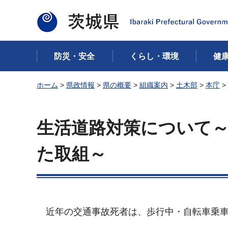
茨城県
防災・安全
くらし・環境
健
ホーム
>
県政情報
>
県の概要
>
組織案内
>
土木部
>
本庁
>
生活道路対策について
た取組～
近年の交通事故死者は、歩行中・自転車乗車