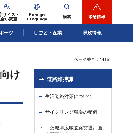
字サイズ・
Foreign
検索
緊急情報
色合い変更
Language
ポーツ
しごと・産業
県政情報
ページ番号：44158
向け
道路維持課
生活道路対策について
サイクリング環境の整備
ら
「茨城県広域道路交通計画」