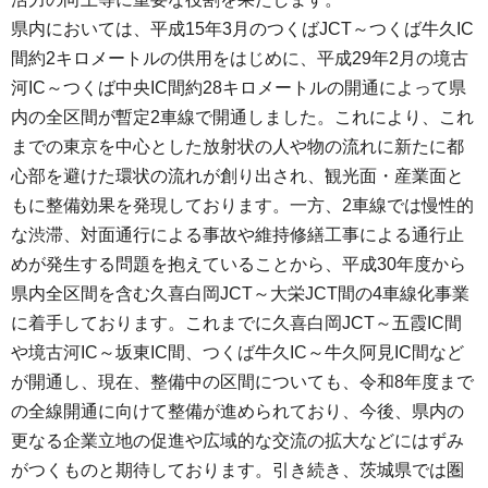
県内においては、平成15年3月のつくばJCT～つくば牛久IC
間約2キロメートルの供用をはじめに、平成29年2月の境古
河IC～つくば中央IC間約28キロメートルの開通によって県
内の全区間が暫定2車線で開通しました。これにより、これ
までの東京を中心とした放射状の人や物の流れに新たに都
心部を避けた環状の流れが創り出され、観光面・産業面と
もに整備効果を発現しております。一方、2車線では慢性的
な渋滞、対面通行による事故や維持修繕工事による通行止
めが発生する問題を抱えていることから、平成30年度から
県内全区間を含む久喜白岡JCT～大栄JCT間の4車線化事業
に着手しております。これまでに久喜白岡JCT～五霞IC間
や境古河IC～坂東IC間、つくば牛久IC～牛久阿見IC間など
が開通し、現在、整備中の区間についても、令和8年度まで
の全線開通に向けて整備が進められており、今後、県内の
更なる企業立地の促進や広域的な交流の拡大などにはずみ
がつくものと期待しております。引き続き、茨城県では圏