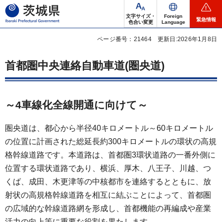
茨城県
文字サイズ・
Foreign
緊急情報
色合い変更
Language
ページ番号：21464
更新日:2026年1月8日
首都圏中央連絡自動車道(圏央道)
～4車線化全線開通に向けて～
圏央道は、都心から半径40キロメートル～60キロメートル
の位置に計画された総延長約300キロメートルの環状の高規
格幹線道路です。本道路は、首都圏3環状道路の一番外側に
位置する環状道路であり、横浜、厚木、八王子、川越、つ
くば、成田、木更津等の中核都市を連絡するとともに、放
射状の高規格幹線道路を相互に結ぶことによって、首都圏
の広域的な幹線道路網を形成し、首都機能の再編成や産業
活力の向上等に重要な役割を果たします。