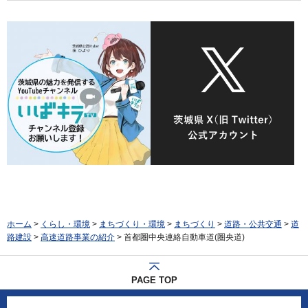
ホーム
>
くらし・環境
>
まちづくり・環境
>
まちづくり
>
道路・公共交通
>
道
路建設
>
高速道路事業の紹介
> 首都圏中央連絡自動車道(圏央道)
PAGE TOP