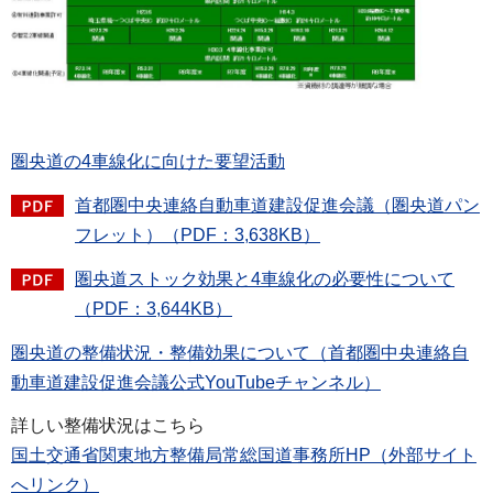
圏央道の4車線化に向けた要望活動
首都圏中央連絡自動車道建設促進会議（圏央道パン
フレット）（PDF：3,638KB）
圏央道ストック効果と4車線化の必要性について
（PDF：3,644KB）
圏央道の整備状況・整備効果について（首都圏中央連絡自
動車道建設促進会議公式YouTubeチャンネル）
詳しい整備状況はこちら
国土交通省関東地方整備局常総国道事務所HP（外部サイト
へリンク）