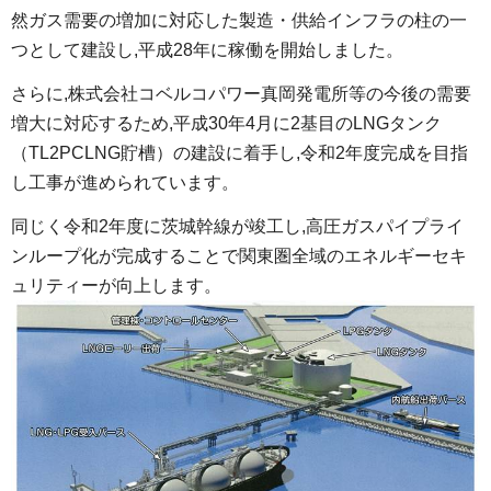
然ガス需要の増加に対応した製造・供給インフラの柱の一
つとして建設し,平成28年に稼働を開始しました。
さらに,株式会社コベルコパワー真岡発電所等の今後の需要
増大に対応するため,平成30年4月に2基目のLNGタンク
（TL2PCLNG貯槽）の建設に着手し,令和2年度完成を目指
し工事が進められています。
同じく令和2年度に茨城幹線が竣工し,高圧ガスパイプライ
ンループ化が完成することで関東圏全域のエネルギーセキ
ュリティーが向上します。